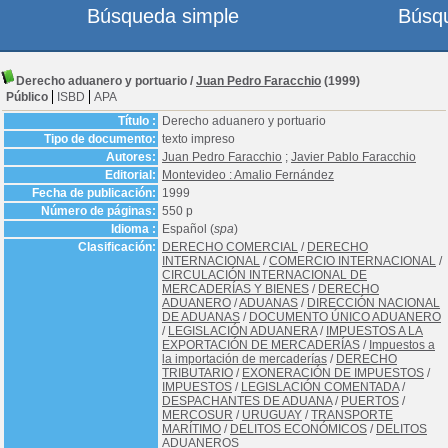
Búsqueda simple
Búsq
Derecho aduanero y portuario
/
Juan Pedro Faracchio
(1999)
Público
ISBD
APA
Título :
Derecho aduanero y portuario
Tipo de documento:
texto impreso
Autores:
Juan Pedro Faracchio
;
Javier Pablo Faracchio
Editorial:
Montevideo : Amalio Fernández
Fecha de publicación:
1999
Número de páginas:
550 p
Idioma :
Español (
spa
)
Clasificación:
DERECHO COMERCIAL
/
DERECHO
INTERNACIONAL
/
COMERCIO INTERNACIONAL
/
CIRCULACIÓN INTERNACIONAL DE
MERCADERÍAS Y BIENES
/
DERECHO
ADUANERO
/
ADUANAS
/
DIRECCIÓN NACIONAL
DE ADUANAS
/
DOCUMENTO ÚNICO ADUANERO
/
LEGISLACIÓN ADUANERA
/
IMPUESTOS A LA
EXPORTACIÓN DE MERCADERÍAS
/
Impuestos a
la importación de mercaderías
/
DERECHO
TRIBUTARIO
/
EXONERACIÓN DE IMPUESTOS
/
IMPUESTOS
/
LEGISLACIÓN COMENTADA
/
DESPACHANTES DE ADUANA
/
PUERTOS
/
MERCOSUR
/
URUGUAY
/
TRANSPORTE
MARÍTIMO
/
DELITOS ECONÓMICOS
/
DELITOS
ADUANEROS