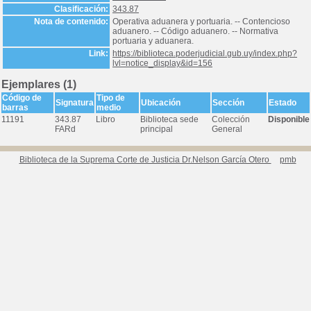
Clasificación:
343.87
Nota de contenido:
Operativa aduanera y portuaria. -- Contencioso
aduanero. -- Código aduanero. -- Normativa
portuaria y aduanera.
Link:
https://biblioteca.poderjudicial.gub.uy/index.php?
lvl=notice_display&id=156
Ejemplares (1)
Código de
Tipo de
Signatura
Ubicación
Sección
Estado
barras
medio
11191
343.87
Libro
Biblioteca sede
Colección
Disponible
FARd
principal
General
Biblioteca de la Suprema Corte de Justicia Dr.Nelson García Otero
pmb