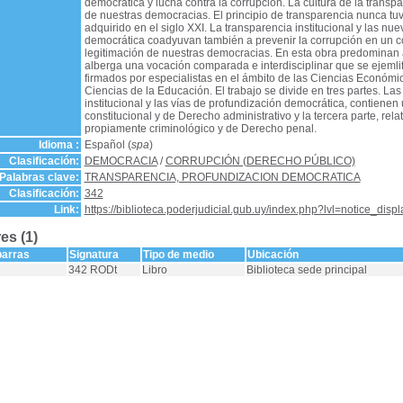
democrática y lucha contra la corrupción. La cultura de la trans
de nuestras democracias. El principio de transparencia nunca tu
adquirido en el siglo XXI. La transparencia institucional y las nu
democrática coadyuvan también a prevenir la corrupción en un c
legitimación de nuestras democracias. En esta obra predominan a
alberga una vocación comparada e interdisciplinar que se ejemlif
firmados por especialistas en el ámbito de las Ciencias Económic
Ciencias de la Educación. El trabajo se divide en tres partes. Las
institucional y las vías de profundización democrática, contie
constitucional y de Derecho administrativo y la tercera parte, relat
propiamente criminológico y de Derecho penal.
Idioma :
Español (
spa
)
Clasificación:
DEMOCRACIA
/
CORRUPCIÓN (DERECHO PÚBLICO)
Palabras clave:
TRANSPARENCIA, PROFUNDIZACION DEMOCRATICA
Clasificación:
342
Link:
https://biblioteca.poderjudicial.gub.uy/index.php?lvl=notice_dis
es (1)
barras
Signatura
Tipo de medio
Ubicación
342 RODt
Libro
Biblioteca sede principal