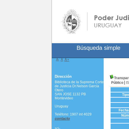
Búsqueda simple
A-
A
A+
Dirección
Transpar
Biblioteca de la Suprema Corte
Público
I
de Justicia Dr.Nelson García
Otero
SAN JOSE 1132 PB
Tip
Montevideo
Uruguay
Fecha 
Teléfono: 1907 int 4029
Núme
contacto
scj-