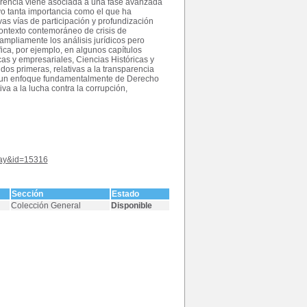
parencia viene asociada a una fase avanzada
vo tanta importancia como el que ha
evas vías de participación y profundización
ontexto contemoráneo de crisis de
mpliamente los análisis jurídicos pero
ica, por ejemplo, en algunos capítulos
as y empresariales, Ciencias Históricas y
 dos primeras, relativas a la transparencia
nen un enfoque fundamentalmente de Derecho
iva a la lucha contra la corrupción,
play&id=15316
Sección
Estado
Colección General
Disponible