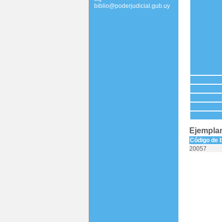
biblio@poderjudicial.gub.uy
Ejemplar
Código de 
20057