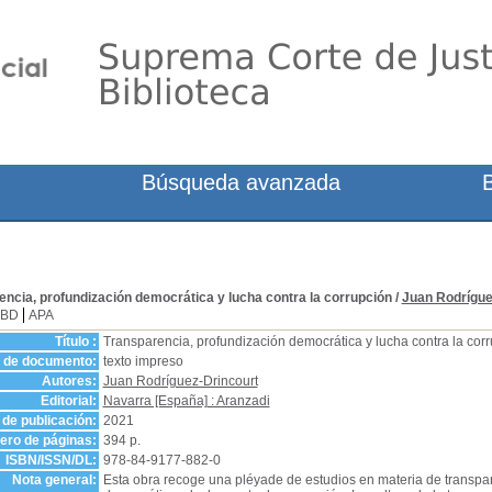
Búsqueda avanzada
encia, profundización democrática y lucha contra la corrupción
/
Juan Rodrígue
SBD
APA
Título :
Transparencia, profundización democrática y lucha contra la cor
o de documento:
texto impreso
Autores:
Juan Rodríguez-Drincourt
Editorial:
Navarra [España] : Aranzadi
de publicación:
2021
ro de páginas:
394 p.
ISBN/ISSN/DL:
978-84-9177-882-0
Nota general:
Esta obra recoge una pléyade de estudios en materia de transpare