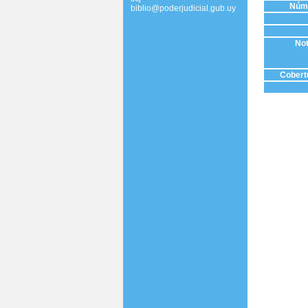
Núme
biblio@poderjudicial.gub.uy
Not
Cobertu