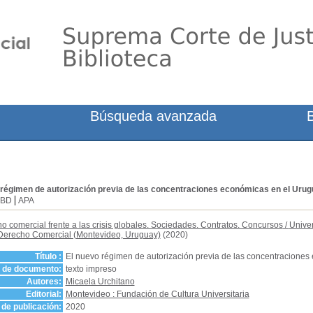
Búsqueda avanzada
 régimen de autorización previa de las concentraciones económicas en el Uru
SBD
APA
o comercial frente a las crisis globales. Sociedades. Contratos. Concursos
/
Univer
e Derecho Comercial (Montevideo, Uruguay)
(2020)
Título :
El nuevo régimen de autorización previa de las concentracione
o de documento:
texto impreso
Autores:
Micaela Urchitano
Editorial:
Montevideo : Fundación de Cultura Universitaria
de publicación:
2020