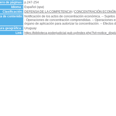
ro de páginas:
p.247-254
Idioma :
Español (
spa
)
Clasificación:
DEFENSA DE LA COMPETENCIA
/
CONCENTRACIÓN ECONÓM
a de contenido:
Notificación de los actos de concentración económica. -- Sujetos
- Operaciones de concentración comprendidas. -- Operaciones excep
órgano de aplicación para autorizar la concentración. -- Efectos de
ra geográfica :
Uruguay
Link:
https://biblioteca.poderjudicial.gub.uy/index.php?lvl=notice_dis