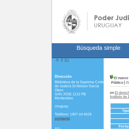
Búsqueda simple
A-
A
A+
Dirección
El nuevo
Biblioteca de la Suprema Corte
Público
I
de Justicia Dr.Nelson García
Otero
en
El derech
SAN JOSE 1132 PB
Instituto d
Montevideo
Uruguay
Tip
Teléfono: 1907 int 4029
contacto
Fecha 
scj-