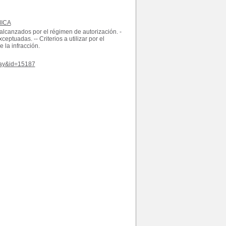
ICA
 alcanzados por el régimen de autorización. -
tuadas. -- Criterios a utilizar por el
 la infracción.
play&id=15187