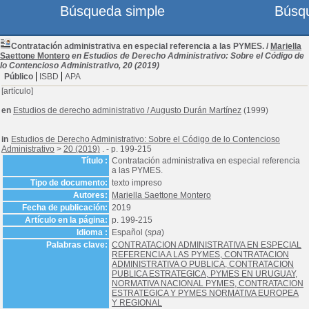
Búsqueda simple
Búsq
Contratación administrativa en especial referencia a las PYMES.
/
Mariella
Saettone Montero
en Estudios de Derecho Administrativo: Sobre el Código de
lo Contencioso Administrativo, 20 (2019)
Público
ISBD
APA
[artículo]
en
Estudios de derecho administrativo
/
Augusto Durán Martínez
(1999)
in
Estudios de Derecho Administrativo: Sobre el Código de lo Contencioso
Administrativo
>
20 (2019)
. - p. 199-215
Título :
Contratación administrativa en especial referencia
a las PYMES.
Tipo de documento:
texto impreso
Autores:
Mariella Saettone Montero
Fecha de publicación:
2019
Artículo en la página:
p. 199-215
Idioma :
Español (
spa
)
Palabras clave:
CONTRATACION ADMINISTRATIVA EN ESPECIAL
REFERENCIA A LAS PYMES, CONTRATACION
ADMINISTRATIVA O PUBLICA, CONTRATACION
PUBLICA ESTRATEGICA, PYMES EN URUGUAY,
NORMATIVA NACIONAL PYMES, CONTRATACION
ESTRATEGICA Y PYMES NORMATIVA EUROPEA
Y REGIONAL