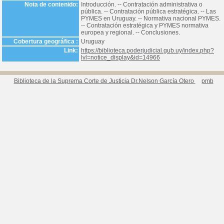
Nota de contenido:
Introducción. -- Contratación administrativa o
pública. -- Contratación pública estratégica. -- Las
PYMES en Uruguay. -- Normativa nacional PYMES.
-- Contratación estratégica y PYMES normativa
europea y regional. -- Conclusiones.
Cobertura geográfica :
Uruguay
Link:
https://biblioteca.poderjudicial.gub.uy/index.php?
lvl=notice_display&id=14966
Biblioteca de la Suprema Corte de Justicia Dr.Nelson García Otero
pmb