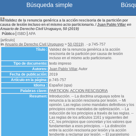
Búsqueda simple
Búsq
Validez de la renuncia genérica a la acción rescisoria de la partición por
causa de lesión incluso en el mismo acto particionario.
/
Juan Pablo Villar
en
Anuario de Derecho Civil Uruguayo, 50 (2019)
Público
ISBD
APA
[artículo]
in
Anuario de Derecho Civil Uruguayo
>
50 (2019)
. - p.745-757
Título :
Validez de la renuncia genérica a la acción
rescisoria de la partición por causa de lesión
incluso en el mismo acto particionario.
Tipo de documento:
texto impreso
Autores:
Juan Pablo Villar
, Autor
Fecha de publicación:
2019
Artículo en la página:
p.745-757
Idioma :
Español (
spa
)
Palabras clave:
PARTICION, ACCION RESCISORIA
Resumen:
Introducción. -- La doctrina uruguaya sobre la
renuncia a la acción rescisoria por lesión. -- Mi
opinión. Las reglas como mandatos definitivos y los
principios como mandatos de optimización. -- La
inducción de los principios a través de las reglas. --
Las reglas de los artículos 1161 y siguientes del
CC, los principios que concretan y los valores que
fundamentan a esos principios. -- La distinción
entre la acción rescisoria por lesión y la acción
tendiente a reclamar por lesión. -- El paralelismo