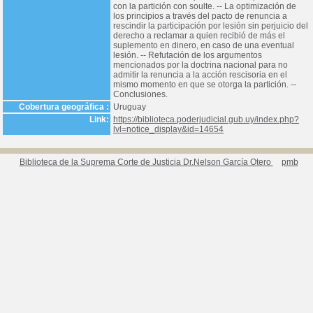
con la partición con soulte. -- La optimización de
los principios a través del pacto de renuncia a
rescindir la participación por lesión sin perjuicio del
derecho a reclamar a quien recibió de más el
suplemento en dinero, en caso de una eventual
lesión. -- Refutación de los argumentos
mencionados por la doctrina nacional para no
admitir la renuncia a la acción rescisoria en el
mismo momento en que se otorga la partición. --
Conclusiones.
Cobertura geográfica :
Uruguay
Link:
https://biblioteca.poderjudicial.gub.uy/index.php?
lvl=notice_display&id=14654
Biblioteca de la Suprema Corte de Justicia Dr.Nelson García Otero
pmb