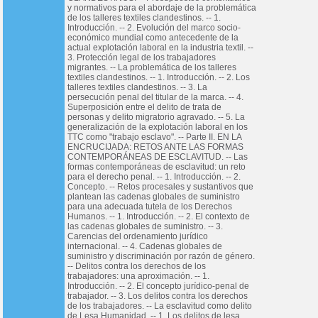
y normativos para el abordaje de la problemática
de los talleres textiles clandestinos. -- 1.
Introducción. -- 2. Evolución del marco socio-
económico mundial como antecedente de la
actual explotación laboral en la industria textil. --
3. Protección legal de los trabajadores
migrantes. -- La problemática de los talleres
textiles clandestinos. -- 1. Introducción. -- 2. Los
talleres textiles clandestinos. -- 3. La
persecución penal del titular de la marca. -- 4.
Superposición entre el delito de trata de
personas y delito migratorio agravado. -- 5. La
generalización de la explotación laboral en los
TTC como "trabajo esclavo". -- Parte II. EN LA
ENCRUCIJADA: RETOS ANTE LAS FORMAS
CONTEMPORÁNEAS DE ESCLAVITUD. -- Las
formas contemporáneas de esclavitud: un reto
para el derecho penal. -- 1. Introducción. -- 2.
Concepto. -- Retos procesales y sustantivos que
plantean las cadenas globales de suministro
para una adecuada tutela de los Derechos
Humanos. -- 1. Introducción. -- 2. El contexto de
las cadenas globales de suministro. -- 3.
Carencias del ordenamiento jurídico
internacional. -- 4. Cadenas globales de
suministro y discriminación por razón de género.
-- Delitos contra los derechos de los
trabajadores: una aproximación. -- 1.
Introducción. -- 2. El concepto jurídico-penal de
trabajador. -- 3. Los delitos contra los derechos
de los trabajadores. -- La esclavitud como delito
de Lesa Humanidad. -- 1. Los delitos de lesa