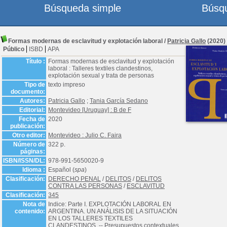
Búsqueda simple
Búsq
Formas modernas de esclavitud y explotación laboral
/
Patricia Gallo
(2020)
Público
ISBD
APA
Título :
Formas modernas de esclavitud y explotación
laboral : Talleres textiles clandestinos,
explotación sexual y trata de personas
Tipo de
texto impreso
documento:
Autores:
Patricia Gallo
;
Tania García Sedano
Editorial:
Montevideo [Uruguay] : B de F
Fecha de
2020
publicación:
Otro editor:
Montevideo : Julio C. Faira
Número de
322 p.
páginas:
ISBN/ISSN/DL:
978-991-5650020-9
Idioma :
Español (
spa
)
Clasificación:
DERECHO PENAL
/
DELITOS
/
DELITOS
CONTRA LAS PERSONAS
/
ESCLAVITUD
Clasificación:
345
Nota de
Indice: Parte I. EXPLOTACIÓN LABORAL EN
contenido:
ARGENTINA. UN ANÁLISIS DE LA SITUACIÓN
EN LOS TALLERES TEXTILES
CLANDESTINOS. -- Presupuestos contextuales