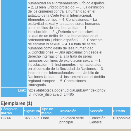
humanidad en el ordenamiento jurídico español.
-- 2. El bien jurídico protegido. -- 3. La definición
de los crímenes contra la humanidad en el
Estatuto de la Corte Penal Internacional.
Elementos del tipo. -- 4. Conclusiones. -- La
esclavitud sexual y la trata de seres humanos
como delitos de lesa humanidad. -- 1.
Introducción. -- 2. ¿Debería ser la esclavitud
sexual de un delito de lesa humanidad en el
ordenamiento jurídico español?. -- 3. Concepto
de esclavitud sexual. -- 4. La trata de seres
humanos como delito de lesa humanidad
5. Conclusiones. -- Una aproximación desde el
derecho internacional a la trata de seres
humanos con fines de explotación sexual .-- 1.
Introducción -- 2. Instrumentos internacionales
en el contexto de la Sociedad de Naciones. -- 3.
Instrumentos internacionales en el ámbito de
Naciones Unidas. -- 4. Instrumentos en el ámbito
regional europeo. -- 5. Conclusiones. --
Bibliografía
Link:
https://biblioteca.poderjudicial.gub.uy/index.php?
lvl=notice_display&id=14485
Ejemplares (1)
Código de
Tipo de
Signatura
Ubicación
Sección
Estado
barras
medio
19744
345 GALf
Libro
Biblioteca sede
Colección
Disponible
principal
General