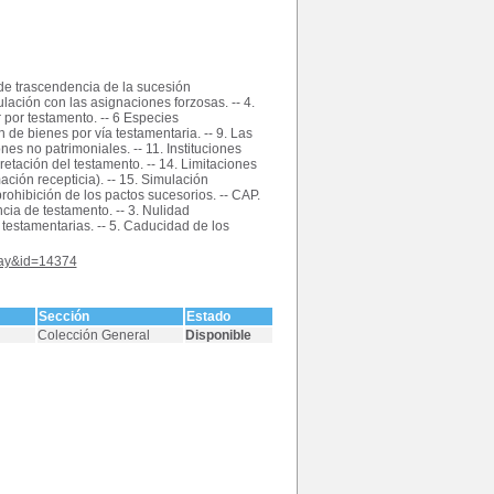
a de trascendencia de la sucesión
ulación con las asignaciones forzosas. -- 4.
 por testamento. -- 6 Especies
ón de bienes por vía testamentaria. -- 9. Las
nes no patrimoniales. -- 11. Instituciones
pretación del testamento. -- 14. Limitaciones
ción recepticia). -- 15. Simulación
 prohibición de los pactos sucesorios. -- CAP.
encia de testamento. -- 3. Nulidad
 testamentarias. -- 5. Caducidad de los
play&id=14374
Sección
Estado
Colección General
Disponible