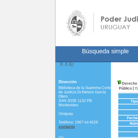
Búsqueda simple
A-
A
A+
Dirección
Derecho 
Biblioteca de la Suprema Corte
Público
I
de Justicia Dr.Nelson García
Otero
SAN JOSE 1132 PB
Tip
Montevideo
Uruguay
Fecha 
Teléfono: 1907 int 4029
Núme
contacto
scj-