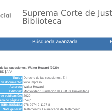
Búsqueda avanzada
de las sucesiones
/
Walter Howard
(2020)
SBD
APA
Título :
Derecho de las sucesiones : T. II
o de documento:
texto impreso
Autores:
Walter Howard
Editorial:
Montevideo : Fundación de Cultura Universitaria
de publicación:
2020
ro de páginas:
654 p.
ISBN/ISSN/DL:
978-9974-2-1127-8
Nota general:
Testamentos. La ineficacia del testamento