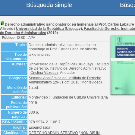
Búsqueda simple
Búsq
Derecho administrativo sancionatorio: en homenaje al Prof. Carlos Labaure
Aliseris
/
Universidad de la República (Uruguay). Facultad de Derecho. Instituto
de Derecho Administrativo
(2019)
Público
ISBD
APA
Título :
Derecho administrativo sancionatorio: en
homenaje al Prof. Carlos Labaure Aliseris
Tipo de
texto impreso
documento:
Autores:
Universidad de la República (Uruguay). Facultad
de Derecho. Instituto de Derecho Administrativo
,
;
Cristina Vázquez
, Anotador
Congreso:
Semana Académica del Instituto de Derecho
Administrativo (29-31 oct. 2018; Montevideo)
Mención de
1a.ed.
edición:
Editorial:
Montevideo : Fundación de Cultura Universitaria
Fecha de
2019
publicación:
Número de
330 p.
páginas:
ISBN/ISSN/DL:
978-9974-2-1108-7
Idioma :
Español (
spa
)
Clasificación:
DERECHO ADMINISTRATIVO
/
NON BIS IN