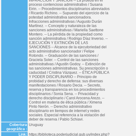
INFRACCIÓN Y SANCIÓN -- La prueba en el
proceso contencioso administrativo / Susana
Eirin. -- Procedimientos disciplinarios abreviados
/ Ricardo Richino. -- Supuesto del ejercicio de la
potestad administrativa sancionadora.
Infracciones administrativas / Augusto Durán
Martínez. -- Concepto y naturaleza de las
sanciones administrativas / Mariella Saettone
Montero. -- La pérdida de la propiedad como
sanción administrativa / Rodrigo Díaz Inverso. --
EJECUCIÓN Y EXTINCIÓN DE LAS
SANCIONES -- Alcance de la ejecutoriedad del
acto administrativo sancionador / Felipe
Rotondo. -- Graduación de las sanciones /
Graciela Soler. -- Control de las sanciones
administrativas / Agustín Godoy. -- Extinción de
las sanciones administrativas. Su prescripción o
caducidad / Cristina Vázquez. -- ÉTICA PÚBLICA
Y PODER DISCIPLINARIO -- Principio de
probidad y derecho de defensa: sus diversas
manifestaciones / Rosario Decia. -- Secreto,
reserva y transparencia en los procedimientos
disciplinarios / Sonia Sena. -- Privacidad y
derecho disciplinario / Carol Arocena Arezo. --
Control en materia de ética pública / Ximena
Pinto Nerón. -- Derecho administrativo
disciplinario en tiempos de internet y redes
sociales. Especial referencia a la violación del
deber de reserva / Pablo Schiavi.
Cobertura
Uruguay
geográfica :
Link:
https://biblioteca.poderjudicial.gub.uy/index.php?