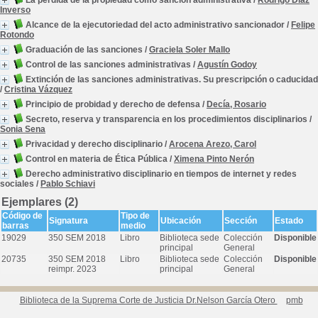
La pérdida de la propiedad como sanción administrativa
/
Rodrigo Díaz
Inverso
Alcance de la ejecutoriedad del acto administrativo sancionador
/
Felipe
Rotondo
Graduación de las sanciones
/
Graciela Soler Mallo
Control de las sanciones administrativas
/
Agustín Godoy
Extinción de las sanciones administrativas. Su prescripción o caducidad
/
Cristina Vázquez
Principio de probidad y derecho de defensa
/
Decía, Rosario
Secreto, reserva y transparencia en los procedimientos disciplinarios
/
Sonia Sena
Privacidad y derecho disciplinario
/
Arocena Arezo, Carol
Control en materia de Ética Pública
/
Ximena Pinto Nerón
Derecho administrativo disciplinario en tiempos de internet y redes
sociales
/
Pablo Schiavi
Ejemplares (2)
Código de
Tipo de
Signatura
Ubicación
Sección
Estado
barras
medio
19029
350 SEM 2018
Libro
Biblioteca sede
Colección
Disponible
principal
General
20735
350 SEM 2018
Libro
Biblioteca sede
Colección
Disponible
reimpr. 2023
principal
General
Biblioteca de la Suprema Corte de Justicia Dr.Nelson García Otero
pmb