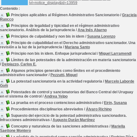
lvl=notice_display&id=13959
Contenido :
Principios aplicables al Régimen Administrativo Sancionatorio
/
Graciela
Ruocco
Principios de legalidad y tipicidad en el régimen administrativo
sancionatorio. Análisis de la jurisprudencia
/
Ana Inés Abarno
Principios de culpabiidad y non bis in idem
/
Susana Lorenzo
Principio de culpabilidad en el Derecho administrativo sancionador. Una
revisión a la luz de la jurisprudencia
/
Mariana Santo
Principio non bis in idem. Enfoque jurisprudencial
/
Miguel Larramendi
Límites de las potestades de la administración en materia sancionatoria
/
Delpiazzo, Carlos E.
Algunos principios generales como límites en el procedimiento
administrativo sancionador
/
Pezzutti, Miguel
La potestad sancionatoria en la actividad regulatoria
/
Marcelo Laborde
Goñi
Potestades de control y sancionatorias del Banco Central del Uruguay
en el sistema de control
/
Andrea Yelpo
La prueba en el proceso contencioso administrativo
/
Eirin, Susana
Procedimientos disciplinarios abreviados
/
Álvaro Richino
Supuesto del ejercicio de la potestad administrativa sancionadora.
Infracciones administrativas
/
Augusto Durán Martínez
Concepto y naturaleza de las sanciones administrativas
/
Mariella
Saettone Montero