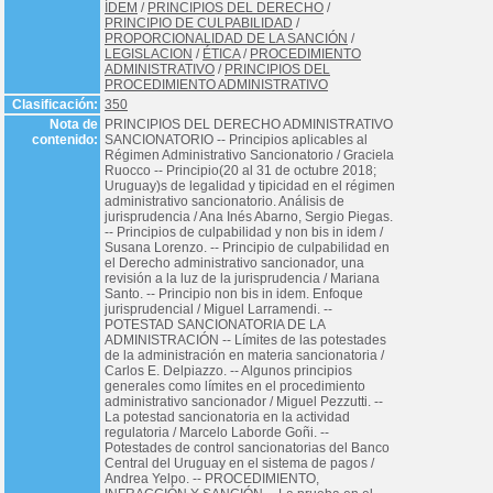
ÍDEM
/
PRINCIPIOS DEL DERECHO
/
PRINCIPIO DE CULPABILIDAD
/
PROPORCIONALIDAD DE LA SANCIÓN
/
LEGISLACION
/
ÉTICA
/
PROCEDIMIENTO
ADMINISTRATIVO
/
PRINCIPIOS DEL
PROCEDIMIENTO ADMINISTRATIVO
Clasificación:
350
Nota de
PRINCIPIOS DEL DERECHO ADMINISTRATIVO
contenido:
SANCIONATORIO -- Principios aplicables al
Régimen Administrativo Sancionatorio / Graciela
Ruocco -- Principio(20 al 31 de octubre 2018;
Uruguay)s de legalidad y tipicidad en el régimen
administrativo sancionatorio. Análisis de
jurisprudencia / Ana Inés Abarno, Sergio Piegas.
-- Principios de culpabilidad y non bis in idem /
Susana Lorenzo. -- Principio de culpabilidad en
el Derecho administrativo sancionador, una
revisión a la luz de la jurisprudencia / Mariana
Santo. -- Principio non bis in idem. Enfoque
jurisprudencial / Miguel Larramendi. --
POTESTAD SANCIONATORIA DE LA
ADMINISTRACIÓN -- Límites de las potestades
de la administración en materia sancionatoria /
Carlos E. Delpiazzo. -- Algunos principios
generales como límites en el procedimiento
administrativo sancionador / Miguel Pezzutti. --
La potestad sancionatoria en la actividad
regulatoria / Marcelo Laborde Goñi. --
Potestades de control sancionatorias del Banco
Central del Uruguay en el sistema de pagos /
Andrea Yelpo. -- PROCEDIMIENTO,