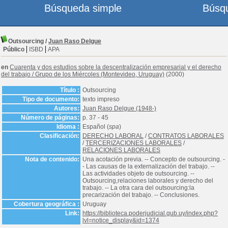
Búsqueda simple
Búsq
Outsourcing
/
Juan Raso Delgue
Público
ISBD
APA
en
Cuarenta y dos estudios sobre la descentralización empresarial y el derecho
del trabajo
/
Grupo de los Miércoles (Montevideo, Uruguay)
(2000)
Título :
Outsourcing
Tipo de documento:
texto impreso
Autores:
Juan Raso Delgue (1948-)
Número de páginas:
p. 37 - 45
Idioma :
Español (
spa
)
Clasificación:
DERECHO LABORAL
/
CONTRATOS LABORALES
/
TERCERIZACIONES LABORALES
/
RELACIONES LABORALES
Nota de contenido:
Una acotación previa. -- Concepto de outsourcing. -
- Las causas de la externalización del trabajo. --
Las actividades objeto de outsourcing. --
Outsourcing,relaciones laborales y derecho del
trabajo. -- La otra cara del outsourcing:la
precarización del trabajo. -- Conclusiones.
Cobertura geográfica :
Uruguay
Link:
https://biblioteca.poderjudicial.gub.uy/index.php?
lvl=notice_display&id=1374