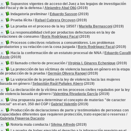
Supuestos vigentes de acceso del Juez a los legajos de investigación
del Fiscal y de la defensa
/
Alejandro Abal Oliú
(2019)
Indagatoria preliminar
/
Eduardo Sasson
(2019)
Prueba ilícita
/
Rafael Cabrera Orcoyen
(2019)
La prueba en el proceso de la ley 18507
/
Mariella Bernasconi
(2019)
La responsabilidad civil por productos defectuosos en la ley de
relaciones de consumo
/
Boris Rodríguez Facal
(2019)
Procesos colectivos relativos a consumidores. Los problemas
probatorios y su relación con la cosa juzgada
/
Boris Rodríguez Facal
(2019)
Hacia la conformación de un estatuto procesal de NNA
/
Eduardo Cavalli
Asole
(2019)
El llamado criterio de precaución
/
Virginia I. Ginares Echenique
(2019)
La protección de las víctimas de violencia basada en género en la etapa
de producción de la prueba
/
Germán Olivera Rangel
(2019)
La valoración de la prueba en la ley de violencia hacia las mujeres
basada en género
/
Sebastián Raúl Puñales Abero
(2019)
La declaración de la víctima en los procesos civiles regulados por la ley
de violencia basada en género
/
Valentina Rivadavia García
(2019)
Una propuesta para determinar el concepto de materias "de caracter
social" en el art. 350 del CGP
/
Gabriel Valentín
(2019)
Producción de declaraciones de parte y testimoniales de personas con
capacidades diferentes que requieren protección, trato especial o reservas
/
Gabriela Figueroa Dacasto
Notoria mala conducta
/
Silvina Alfredo
(2019)
La prueba de haber ejercido el derecho a la información previsto en el