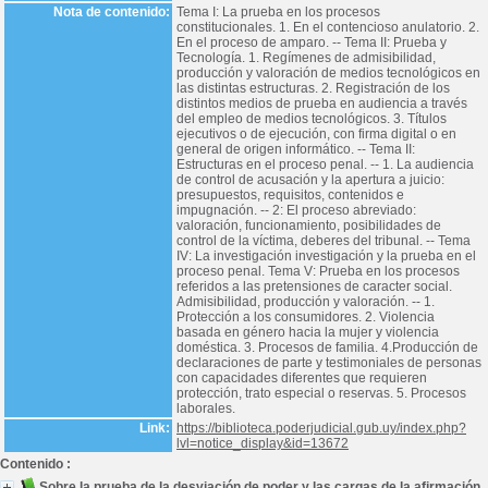
Nota de contenido:
Tema I: La prueba en los procesos
constitucionales. 1. En el contencioso anulatorio. 2.
En el proceso de amparo. -- Tema II: Prueba y
Tecnología. 1. Regímenes de admisibilidad,
producción y valoración de medios tecnológicos en
las distintas estructuras. 2. Registración de los
distintos medios de prueba en audiencia a través
del empleo de medios tecnológicos. 3. Títulos
ejecutivos o de ejecución, con firma digital o en
general de origen informático. -- Tema II:
Estructuras en el proceso penal. -- 1. La audiencia
de control de acusación y la apertura a juicio:
presupuestos, requisitos, contenidos e
impugnación. -- 2: El proceso abreviado:
valoración, funcionamiento, posibilidades de
control de la víctima, deberes del tribunal. -- Tema
IV: La investigación investigación y la prueba en el
proceso penal. Tema V: Prueba en los procesos
referidos a las pretensiones de caracter social.
Admisibilidad, producción y valoración. -- 1.
Protección a los consumidores. 2. Violencia
basada en género hacia la mujer y violencia
doméstica. 3. Procesos de familia. 4.Producción de
declaraciones de parte y testimoniales de personas
con capacidades diferentes que requieren
protección, trato especial o reservas. 5. Procesos
laborales.
Link:
https://biblioteca.poderjudicial.gub.uy/index.php?
lvl=notice_display&id=13672
Contenido :
Sobre la prueba de la desviación de poder y las cargas de la afirmación