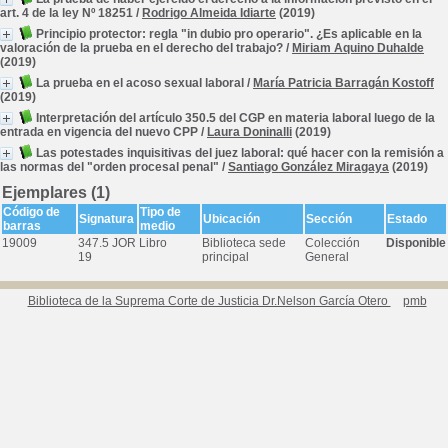
art. 4 de la ley Nº 18251
/
Rodrigo Almeida Idiarte
(2019)
Principio protector: regla "in dubio pro operario". ¿Es aplicable en la
valoración de la prueba en el derecho del trabajo?
/
Miriam Aquino Duhalde
(2019)
La prueba en el acoso sexual laboral
/
María Patricia Barragán Kostoff
(2019)
Interpretación del artículo 350.5 del CGP en materia laboral luego de la
entrada en vigencia del nuevo CPP
/
Laura Doninalli
(2019)
Las potestades inquisitivas del juez laboral: qué hacer con la remisión a
las normas del "orden procesal penal"
/
Santiago González Miragaya
(2019)
Ejemplares (1)
Código de
Tipo de
Signatura
Ubicación
Sección
Estado
barras
medio
19009
347.5 JOR
Libro
Biblioteca sede
Colección
Disponible
19
principal
General
Biblioteca de la Suprema Corte de Justicia Dr.Nelson García Otero
pmb