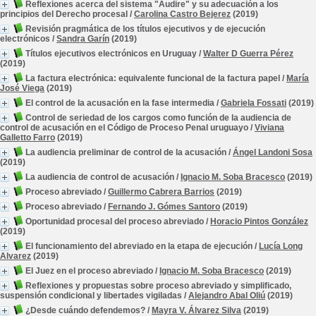
Reflexiones acerca del sistema "Audire" y su adecuación a los
principios del Derecho procesal
/
Carolina Castro Bejerez
(2019)
Revisión pragmática de los títulos ejecutivos y de ejecución
electrónicos
/
Sandra Garín
(2019)
Títulos ejecutivos electrónicos en Uruguay
/
Walter D Guerra Pérez
(2019)
La factura electrónica: equivalente funcional de la factura papel
/
María
José Viega
(2019)
El control de la acusación en la fase intermedia
/
Gabriela Fossati
(2019)
Control de seriedad de los cargos como función de la audiencia de
control de acusación en el Código de Proceso Penal uruguayo
/
Viviana
Galletto Farro
(2019)
La audiencia preliminar de control de la acusación
/
Ángel Landoni Sosa
(2019)
La audiencia de control de acusación
/
Ignacio M. Soba Bracesco
(2019)
Proceso abreviado
/
Guillermo Cabrera Barrios
(2019)
Proceso abreviado
/
Fernando J. Gómes Santoro
(2019)
Oportunidad procesal del proceso abreviado
/
Horacio Pintos González
(2019)
El funcionamiento del abreviado en la etapa de ejecución
/
Lucía Long
Alvarez
(2019)
El Juez en el proceso abreviado
/
Ignacio M. Soba Bracesco
(2019)
Reflexiones y propuestas sobre proceso abreviado y simplificado,
suspensión condicional y libertades vigiladas
/
Alejandro Abal Oliú
(2019)
¿Desde cuándo defendemos?
/
Mayra V. Álvarez Silva
(2019)