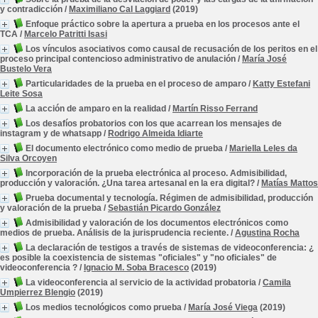
y contradicción
/
Maximiliano Cal Laggiard
(2019)
Enfoque práctico sobre la apertura a prueba en los procesos ante el
TCA
/
Marcelo Patritti Isasi
Los vínculos asociativos como causal de recusación de los peritos en el
proceso principal contencioso administrativo de anulación
/
María José
Bustelo Vera
Particularidades de la prueba en el proceso de amparo
/
Katty Estefani
Leite Sosa
La acción de amparo en la realidad
/
Martín Risso Ferrand
Los desafíos probatorios con los que acarrean los mensajes de
instagram y de whatsapp
/
Rodrigo Almeida Idiarte
El documento electrónico como medio de prueba
/
Mariella Leles da
Silva Orcoyen
Incorporación de la prueba electrónica al proceso. Admisibilidad,
producción y valoración. ¿Una tarea artesanal en la era digital?
/
Matías Mattos
Prueba documental y tecnología. Régimen de admisibilidad, producción
y valoración de la prueba
/
Sebastián Picardo González
Admisibilidad y valoración de los documentos electrónicos como
medios de prueba. Análisis de la jurisprudencia reciente.
/
Agustina Rocha
La declaración de testigos a través de sistemas de videoconferencia: ¿
es posible la coexistencia de sistemas "oficiales" y "no oficiales" de
videoconferencia ?
/
Ignacio M. Soba Bracesco
(2019)
La videoconferencia al servicio de la actividad probatoria
/
Camila
Umpierrez Blengio
(2019)
Los medios tecnológicos como prueba
/
María José Viega
(2019)