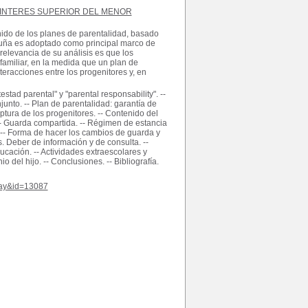
INTERES SUPERIOR DEL MENOR
enido de los planes de parentalidad, basado
taluña es adoptado como principal marco de
elevancia de su análisis es que los
amiliar, en la medida que un plan de
teracciones entre los progenitores y, en
estad parental" y "parental responsability". --
unto. -- Plan de parentalidad: garantía de
ptura de los progenitores. -- Contenido del
-- Guarda compartida. -- Régimen de estancia
-- Forma de hacer los cambios de guarda y
. Deber de información y de consulta. --
ucación. -- Actividades extraescolares y
o del hijo. -- Conclusiones. -- Bibliografía.
play&id=13087