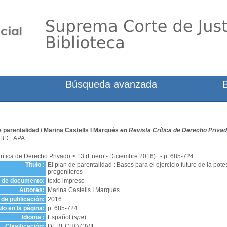
Búsqueda avanzada
e parentalidad
/
Marina Castells I Marqués
en Revista Crítica de Derecho Privad
SBD
APA
rítica de Derecho Privado
>
13 (Enero - Diciembre 2016)
. - p. 685-724
Título :
El plan de parentalidad : Bases para el ejercicio futuro de la pote
progenitores
o de documento:
texto impreso
Autores:
Marina Castells I Marqués
de publicación:
2016
ulo en la página:
p. 685-724
Idioma :
Español (
spa
)
Clasificación:
DERECHO CIVIL