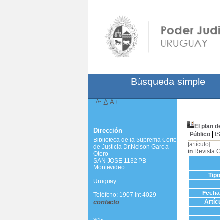
Búsqueda simple
A-
A
A+
El plan d
Dirección
Público
I
Biblioteca de la Suprema Corte
[artículo]
de Justicia Dr.Nelson García
in
Revista C
Otero
SAN JOSE 1132 PB
Montevideo
Tip
Uruguay
Fecha 
Teléfono: 1907 int 4029
contacto
Artíc
scj-