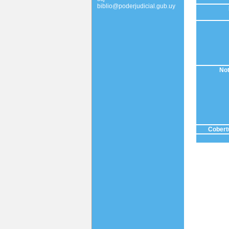
biblio@poderjudicial.gub.uy
Not
Cobertu