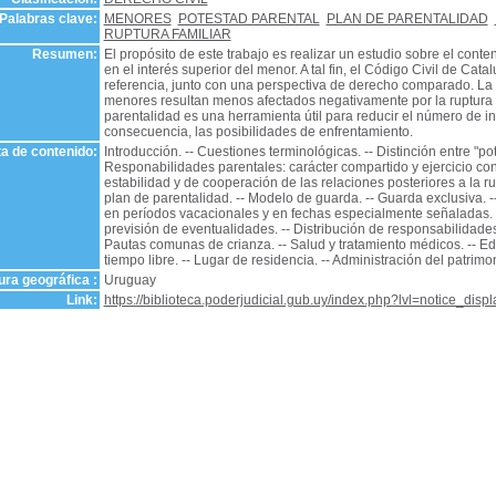
Palabras clave:
MENORES
POTESTAD PARENTAL
PLAN DE PARENTALIDAD
RUPTURA FAMILIAR
Resumen:
El propósito de este trabajo es realizar un estudio sobre el cont
en el interés superior del menor. A tal fin, el Código Civil de Ca
referencia, junto con una perspectiva de derecho comparado. La r
menores resultan menos afectados negativamente por la ruptura f
parentalidad es una herramienta útil para reducir el número de in
consecuencia, las posibilidades de enfrentamiento.
a de contenido:
Introducción. -- Cuestiones terminológicas. -- Distinción entre "pot
Responabilidades parentales: carácter compartido y ejercicio conj
estabilidad y de cooperación de las relaciones posteriores a la ru
plan de parentalidad. -- Modelo de guarda. -- Guarda exclusiva. 
en períodos vacacionales y en fechas especialmente señaladas. 
previsión de eventualidades. -- Distribución de responsabilidades
Pautas comunas de crianza. -- Salud y tratamiento médicos. -- Ed
tiempo libre. -- Lugar de residencia. -- Administración del patrimoni
ra geográfica :
Uruguay
Link:
https://biblioteca.poderjudicial.gub.uy/index.php?lvl=notice_dis