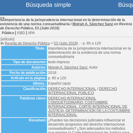
Búsqueda simple
Búsq
Importancia de la jurisprudencia internacional en la determinación de la
existencia de una norma consuetudinaria
/
Moirah A. Sánchez Sanz
en Revista
de Derecho Público, 53 (Julio 2018)
Público
ISBD
APA
[artículo]
in
Revista de Derecho Público
>
53 (Julio 2018)
. - p. 85 a 120
Título :
Importancia de la jurisprudencia internacional en la
determinación de la existencia de una norma
consuetudinaria
Tipo de documento:
texto impreso
Autores:
Moirah A. Sánchez Sanz
, Autor
Fecha de publicación:
2018
Artículo en la página:
p. 85 a 120
Idioma :
Español (
spa
)
Clasificación:
DERECHO INTERNACIONAL
/
DERECHO
INTERNACIONAL PÚBLICO
Palabras clave:
DERECHO INTERNACIONAL
CONSUETUDINARIO, COSTUMBRE
INTERNACIONAL, CORTE INTERNACIONAL DE
JUSTICIA, DETERMINACION DE LA COSTUMBRE
INTERNACIONAL
Resumen:
¿Pueden las decisiones judiciales influenciar el
desarrollo progresivo del derecho internacional
consuetudinario? ¿Son adecuados los métodos
que emplea la Corte Internacional de Justicia para