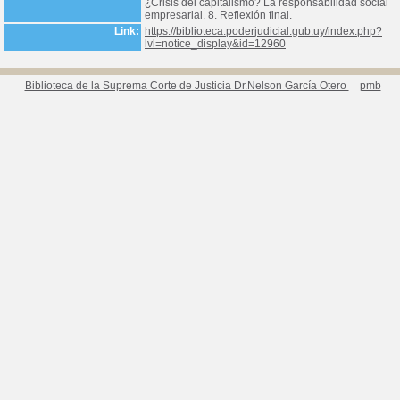
¿Crisis del capitalismo? La responsabilidad social
empresarial. 8. Reflexión final.
Link:
https://biblioteca.poderjudicial.gub.uy/index.php?
lvl=notice_display&id=12960
Biblioteca de la Suprema Corte de Justicia Dr.Nelson García Otero
pmb