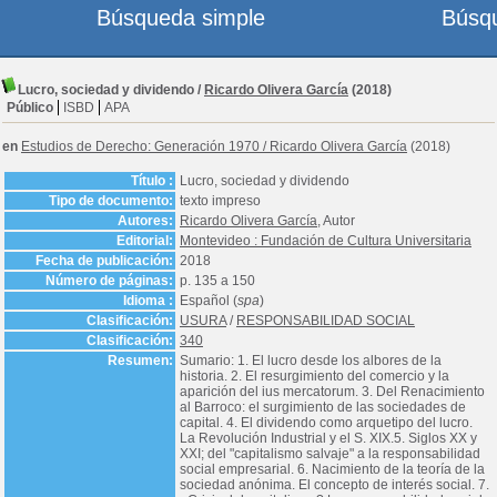
Búsqueda simple
Búsq
Lucro, sociedad y dividendo
/
Ricardo Olivera García
(2018)
Público
ISBD
APA
en
Estudios de Derecho: Generación 1970
/
Ricardo Olivera García
(2018)
Título :
Lucro, sociedad y dividendo
Tipo de documento:
texto impreso
Autores:
Ricardo Olivera García
, Autor
Editorial:
Montevideo : Fundación de Cultura Universitaria
Fecha de publicación:
2018
Número de páginas:
p. 135 a 150
Idioma :
Español (
spa
)
Clasificación:
USURA
/
RESPONSABILIDAD SOCIAL
Clasificación:
340
Resumen:
Sumario: 1. El lucro desde los albores de la
historia. 2. El resurgimiento del comercio y la
aparición del ius mercatorum. 3. Del Renacimiento
al Barroco: el surgimiento de las sociedades de
capital. 4. El dividendo como arquetipo del lucro.
La Revolución Industrial y el S. XIX.5. Siglos XX y
XXI; del "capitalismo salvaje" a la responsabilidad
social empresarial. 6. Nacimiento de la teoría de la
sociedad anónima. El concepto de interés social. 7.