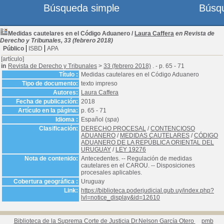
Búsqueda simple
Búsq
Medidas cautelares en el Código Aduanero
/
Laura Caffera
en Revista de
Derecho y Tribunales, 33 (febrero 2018)
Público
ISBD
APA
[artículo]
in
Revista de Derecho y Tribunales
>
33 (febrero 2018)
. - p. 65 - 71
Título :
Medidas cautelares en el Código Aduanero
Tipo de documento:
texto impreso
Autores:
Laura Caffera
Fecha de publicación:
2018
Artículo en la página:
p. 65 - 71
Idioma :
Español (
spa
)
Clasificación:
DERECHO PROCESAL
/
CONTENCIOSO
ADUANERO
/
MEDIDAS CAUTELARES
/
CÓDIGO
ADUANERO DE LA REPÚBLICA ORIENTAL DEL
URUGUAY
/
LEY 19276
Nota de contenido:
Antecedentes. -- Regulación de medidas
cautelares en el CAROU. -- Disposiciones
procesales aplicables.
Cobertura geográfica :
Uruguay
Link:
https://biblioteca.poderjudicial.gub.uy/index.php?
lvl=notice_display&id=12610
Biblioteca de la Suprema Corte de Justicia Dr.Nelson García Otero
pmb