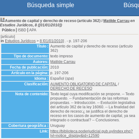
Búsqueda simple
Búsq
Aumento de capital y derecho de receso (articulo 362)
/
Matilde Carrau
en
Estudios Jurídicos, 8 ([01/01/2010])
Público
ISBD
APA
[artículo]
in
Estudios Jurídicos
>
8 [01/01/2010]
. - p. 197-206
Título :
Aumento de capital y derecho de receso (articulo
362)
Tipo de documento:
texto impreso
Autores:
Matilde Carrau
Fecha de publicación:
2010
Artículo en la página:
p. 197-206
Idioma :
Español (
spa
)
Clasificación:
AUMENTO OBLIGATORIO DE CAPITAL
/
DERECHO DE RECESO
Nota de contenido:
Texto legal cuya modificación se propone. -- Texto
propuesto. -- Fundamentación de las reformas
propuestas. -- Introducción. -- Evolución legislativa
del artículo 362 de la ley 16060. -- La finalidad del
derecho de receso:¿ se justifica el derecho de
receso en los casos de aumento de capital, ya sea
integrado o contractual? -- Conclusiones.
Cobertura geográfica :
Uruguay
Link:
https://biblioteca.poderjudicial.gub.uy/index.php?
lvl=notice_display&id=12590