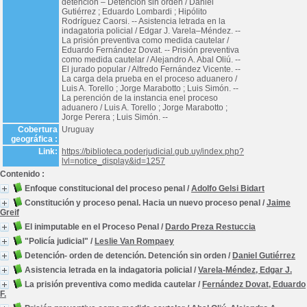
detención – Detención sin orden / Daniel
Gutiérrez ; Eduardo Lombardi ; Hipólito
Rodríguez Caorsi. -- Asistencia letrada en la
indagatoria policial / Edgar J. Varela–Méndez. --
La prisión preventiva como medida cautelar /
Eduardo Fernández Dovat. -- Prisión preventiva
como medida cautelar / Alejandro A. Abal Oliú. --
El jurado popular / Alfredo Fernández Vicente. --
La carga dela prueba en el proceso aduanero /
Luis A. Torello ; Jorge Marabotto ; Luis Simón. --
La perención de la instancia enel proceso
aduanero / Luis A. Torello ; Jorge Marabotto ;
Jorge Perera ; Luis Simón. --
Cobertura
Uruguay
geográfica :
Link:
https://biblioteca.poderjudicial.gub.uy/index.php?
lvl=notice_display&id=1257
Contenido :
Enfoque constitucional del proceso penal
/
Adolfo Gelsi Bidart
Constitución y proceso penal. Hacia un nuevo proceso penal
/
Jaime
Greif
El inimputable en el Proceso Penal
/
Dardo Preza Restuccia
"Policía judicial"
/
Leslie Van Rompaey
Detención- orden de detención. Detención sin orden
/
Daniel Gutiérrez
Asistencia letrada en la indagatoria policial
/
Varela-Méndez, Edgar J.
La prisión preventiva como medida cautelar
/
Fernández Dovat, Eduardo
F.