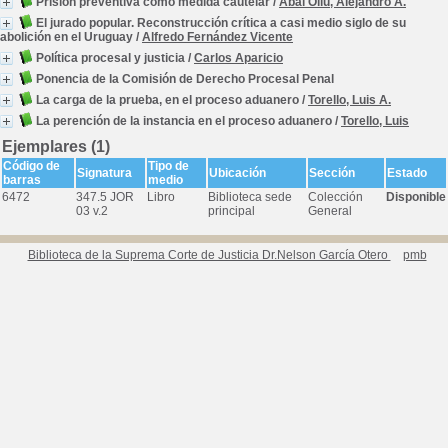
Prisión preventiva como medida cautelar
/
Abal Oliú, Alejandro A.
El jurado popular. Reconstrucción crítica a casi medio siglo de su
abolición en el Uruguay
/
Alfredo Fernández Vicente
Política procesal y justicia
/
Carlos Aparicio
Ponencia de la Comisión de Derecho Procesal Penal
La carga de la prueba, en el proceso aduanero
/
Torello, Luis A.
La perención de la instancia en el proceso aduanero
/
Torello, Luis
Ejemplares (1)
Código de
Tipo de
Signatura
Ubicación
Sección
Estado
barras
medio
6472
347.5 JOR
Libro
Biblioteca sede
Colección
Disponible
03 v.2
principal
General
Biblioteca de la Suprema Corte de Justicia Dr.Nelson García Otero
pmb