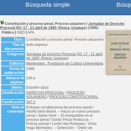
Búsqueda simple
Búsq
Constitución y proceso penal. Proceso aduanero
/
Jornadas de Derecho
Procesal (03; 17 - 21 abril de 1985; Rivera, Uruguay)
(1986)
Público
ISBD
APA
Título :
Constitución y proceso penal. Proceso aduanero
Tipo de
texto impreso
documento:
Congreso:
Jornadas de Derecho Procesal (03; 17 - 21 abril
de 1985; Rivera, Uruguay)
Editorial:
Montevideo : Fundación de Cultura Universitaria
Fecha de
1986
publicación:
Número de
240 p
páginas:
Idioma :
Español (
spa
)
Clasificación:
DERECHO PROCESAL
/
PROCESO
ADUANERO
/
PROCESO CONSTITUCIONAL
Clasificación:
347.5
Nota de
Enfoque constitucional del proceso penal /
contenido:
Adolfo Gelsi Bidart. -- Hacia un nuevo proceso
penal / Jaime Greif. -- El inimputable en el
proceso penal / Dardo Preza Restuccia. --
Policía judicial / Leslie Van Rompaey ; Víctor
Hugo Bermúdez. -- Detención – Orden de