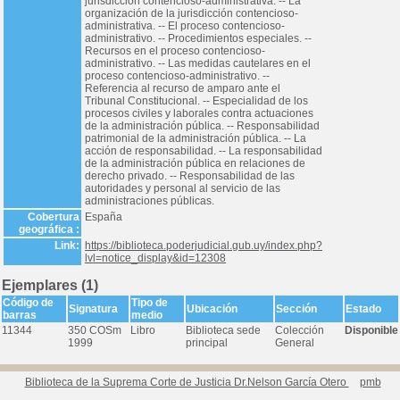
jurisdicción contencioso-administrativa. -- La
organización de la jurisdicción contencioso-
administrativa. -- El proceso contencioso-
administrativo. -- Procedimientos especiales. --
Recursos en el proceso contencioso-
administrativo. -- Las medidas cautelares en el
proceso contencioso-administrativo. --
Referencia al recurso de amparo ante el
Tribunal Constitucional. -- Especialidad de los
procesos civiles y laborales contra actuaciones
de la administración pública. -- Responsabilidad
patrimonial de la administración pública. -- La
acción de responsabilidad. -- La responsabilidad
de la administración pública en relaciones de
derecho privado. -- Responsabilidad de las
autoridades y personal al servicio de las
administraciones públicas.
Cobertura
España
geográfica :
Link:
https://biblioteca.poderjudicial.gub.uy/index.php?
lvl=notice_display&id=12308
Ejemplares (1)
Código de
Tipo de
Signatura
Ubicación
Sección
Estado
barras
medio
11344
350 COSm
Libro
Biblioteca sede
Colección
Disponible
1999
principal
General
Biblioteca de la Suprema Corte de Justicia Dr.Nelson García Otero
pmb