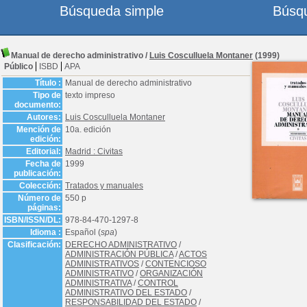
Búsqueda simple
Búsq
Manual de derecho administrativo
/
Luis Cosculluela Montaner
(1999)
Público
ISBD
APA
Título :
Manual de derecho administrativo
Tipo de
texto impreso
documento:
Autores:
Luis Cosculluela Montaner
Mención de
10a. edición
edición:
Editorial:
Madrid : Civitas
Fecha de
1999
publicación:
Colección:
Tratados y manuales
Número de
550 p
páginas:
ISBN/ISSN/DL:
978-84-470-1297-8
Idioma :
Español (
spa
)
Clasificación:
DERECHO ADMINISTRATIVO
/
ADMINISTRACIÓN PÚBLICA
/
ACTOS
ADMINISTRATIVOS
/
CONTENCIOSO
ADMINISTRATIVO
/
ORGANIZACIÓN
ADMINISTRATIVA
/
CONTROL
ADMINISTRATIVO DEL ESTADO
/
RESPONSABILIDAD DEL ESTADO
/