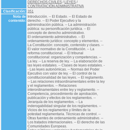
DERECHOS CIVILES
/
LEYES
/
CONTRATACIÓN ADMINISTRATIVA
Clasificación:
351
Nota de
Introducción. -- El Estado. -- El Estado de
contenido:
derecho. -- El Poder Ejecutivo y la
administración pública. -- La administración
pública: su personificación jurídica. -- El
concepto de derecho administrativo.
El ordenamiento administrativo. -- El
ordenamiento jurídico: concepto y elementos. --
La Constitución: concepto, contenido y clases. --
El valor normativo de la Constitución. -- La
reforma constitucional. -- El tribunal
constitucional: organización y competencias. --
La ley. -- La reserva de ley. -- La elaboración de
las leyes estatales. -- Clases de leyes estatales. -
- Las leyes autonómicas. -- Normas del Poder
Ejecutivo con valor de ley. -- El control de la
constitucionalidad de las leyes. -- El reglamento.
-- Las relaciones intraordinamentales entre la ley
y el reglamentos. -- Relaciones
interordinamentales entre ley y reglamento. --
Competencia, procedimiento de aprobación,
publicación y efectos de los reglamentos. --
Jerarquía de los reglamentos. -- La
inderogabilidad singular de los reglamentos. --
Vicios de los reglamentos y límites de la
potestad reglamentaria. Técnicas de control. --
Otras fuentes de ordenamiento administrativo. --
Los tratados internacionales. -- El derecho de las
Comunidades Europeas.