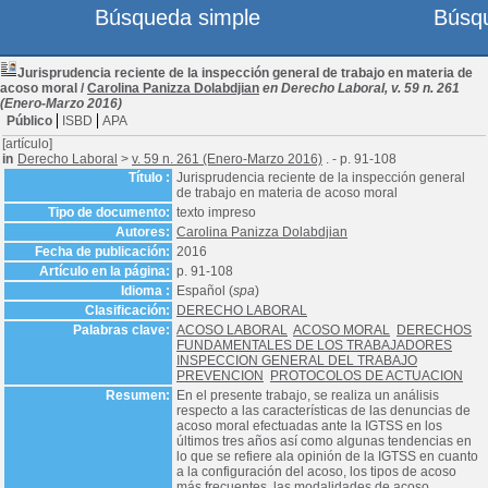
Búsqueda simple
Búsq
Jurisprudencia reciente de la inspección general de trabajo en materia de
acoso moral
/
Carolina Panizza Dolabdjian
en Derecho Laboral, v. 59 n. 261
(Enero-Marzo 2016)
Público
ISBD
APA
[artículo]
in
Derecho Laboral
>
v. 59 n. 261 (Enero-Marzo 2016)
. - p. 91-108
Título :
Jurisprudencia reciente de la inspección general
de trabajo en materia de acoso moral
Tipo de documento:
texto impreso
Autores:
Carolina Panizza Dolabdjian
Fecha de publicación:
2016
Artículo en la página:
p. 91-108
Idioma :
Español (
spa
)
Clasificación:
DERECHO LABORAL
Palabras clave:
ACOSO LABORAL
ACOSO MORAL
DERECHOS
FUNDAMENTALES DE LOS TRABAJADORES
INSPECCION GENERAL DEL TRABAJO
PREVENCION
PROTOCOLOS DE ACTUACION
Resumen:
En el presente trabajo, se realiza un análisis
respecto a las características de las denuncias de
acoso moral efectuadas ante la IGTSS en los
últimos tres años así como algunas tendencias en
lo que se refiere ala opinión de la IGTSS en cuanto
a la configuración del acoso, los tipos de acoso
más frecuentes, las modalidades de acoso