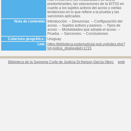
predominantes, las valoraciones de la IGTSS en
cuanto a los sujetos activos del acoso y ciertas
tendencias en lo que refiere a la prueba y las
sanciones aplicadas.
Nota de contenido:
Introducción. -- Denuncias. -- Configuración del
acoso. -- Sujetos activos y pasivos. -- Tipos de
acoso. -- Modalidades que adopta el acoso. --
Prueba. -- Sanciones. -- Conclusiones.
Cobertura geográfica :
Uruguay
Link:
https://biblioteca.poderjudicial.gub.uy/index.php?
lvl=notice_display&id=1215
Biblioteca de la Suprema Corte de Justicia Dr.Nelson García Otero
pmb