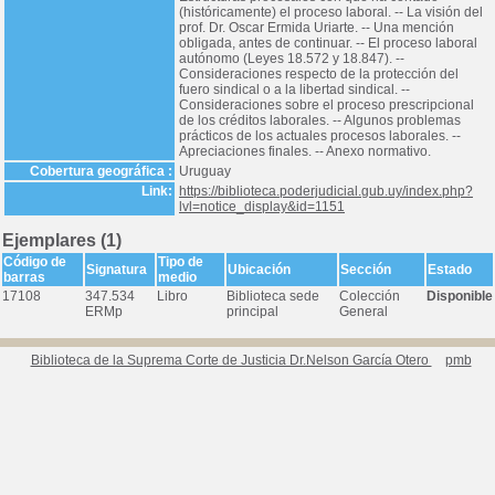
(históricamente) el proceso laboral. -- La visión del
prof. Dr. Oscar Ermida Uriarte. -- Una mención
obligada, antes de continuar. -- El proceso laboral
autónomo (Leyes 18.572 y 18.847). --
Consideraciones respecto de la protección del
fuero sindical o a la libertad sindical. --
Consideraciones sobre el proceso prescripcional
de los créditos laborales. -- Algunos problemas
prácticos de los actuales procesos laborales. --
Apreciaciones finales. -- Anexo normativo.
Cobertura geográfica :
Uruguay
Link:
https://biblioteca.poderjudicial.gub.uy/index.php?
lvl=notice_display&id=1151
Ejemplares (1)
Código de
Tipo de
Signatura
Ubicación
Sección
Estado
barras
medio
17108
347.534
Libro
Biblioteca sede
Colección
Disponible
ERMp
principal
General
Biblioteca de la Suprema Corte de Justicia Dr.Nelson García Otero
pmb