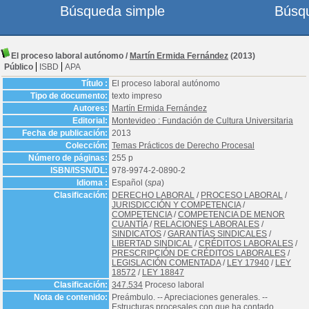
Búsqueda simple
Búsq
El proceso laboral autónomo
/
Martín Ermida Fernández
(2013)
Público
ISBD
APA
Título :
El proceso laboral autónomo
Tipo de documento:
texto impreso
Autores:
Martín Ermida Fernández
Editorial:
Montevideo : Fundación de Cultura Universitaria
Fecha de publicación:
2013
Colección:
Temas Prácticos de Derecho Procesal
Número de páginas:
255 p
ISBN/ISSN/DL:
978-9974-2-0890-2
Idioma :
Español (
spa
)
Clasificación:
DERECHO LABORAL
/
PROCESO LABORAL
/
JURISDICCIÓN Y COMPETENCIA
/
COMPETENCIA
/
COMPETENCIA DE MENOR
CUANTÍA
/
RELACIONES LABORALES
/
SINDICATOS
/
GARANTÍAS SINDICALES
/
LIBERTAD SINDICAL
/
CRÉDITOS LABORALES
/
PRESCRIPCIÓN DE CRÉDITOS LABORALES
/
LEGISLACIÓN COMENTADA
/
LEY 17940
/
LEY
18572
/
LEY 18847
Clasificación:
347.534
Proceso laboral
Nota de contenido:
Preámbulo. -- Apreciaciones generales. --
Estructuras procesales con que ha contado