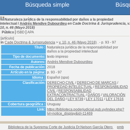
Búsqueda simple
Búsq
Naturaleza jurídica de la responsabilidad por daños a la propiedad
intelectual
/
Andrés Mendive Dubourdieu
en Cade Doctrina & Jurisprudencia, v.
10, n. 46 (Mayo 2018)
Público
ISBD
APA
[artículo]
in
Cade Doctrina & Jurisprudencia
>
v. 10, n. 46 (Mayo 2018)
. - p. 93 - 97
Título :
Naturaleza jurídica de la responsabilidad por
daños a la propiedad intelectual
Tipo de documento:
texto impreso
Autores:
Andrés Mendive Dubourdieu
Fecha de publicación:
2018
Artículo en la página:
p. 93 - 97
Idioma :
Español (
spa
)
Clasificación:
DERECHO CIVIL
/
DERECHO DE MARCAS
/
PROPIEDAD INTELECTUAL
/
RESPONSABILIDAD
CIVIL
/
RESPONSABILIDAD
EXTRACONTRACTUAL
/
DAÑOS
/
VALORACIÓN
DEL DAÑO
/
LEY 9739
/
LEY 17011
/
LEY 17616
Cobertura geográfica :
Uruguay
Link:
https://biblioteca.poderjudicial.gub.uy/index.php?
lvl=notice_display&id=11469
Biblioteca de la Suprema Corte de Justicia Dr.Nelson García Otero
pmb