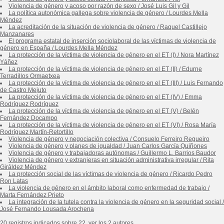
Violencia de género y acoso por razón de sexo
/
José Luis Gil y Gil
La política autonómica gallega sobre violencia de género
/
Lourdes Mella
Méndez
La acreditación de la situación de violencia de género
/
Raquel Castillejo
Manzanares
El programa estatal de inserción sociolaboral de las víctimas de violencia de
género en España
/
Lourdes Mella Méndez
La protección de la víctima de violencia de género en el ET (I)
/
Nora Martínez
Yáñez
La protección de la víctima de violencia de género en el ET (II)
/
Edurne
Terradillos Ormaetxea
La protección de la víctima de violencia de género en el ET (III)
/
Luis Fernando
de Castro Mejuto
La protección de la víctima de violencia de género en el ET (IV)
/
Emma
Rodríguez Rodríguez
La protección de la víctima de violencia de género en el ET (V)
/
Belén
Fernández Docampo
La protección de la víctima de violencia de género en el ET (VI)
/
Rosa María
Rodríguez Martín-Retortillo
Violencia de género y negociación colectiva
/
Consuelo Ferreiro Regueiro
Violencia de género y planes de igualdad
/
Juan Carlos García Quiñones
Violencia de género y trabajadoras autónomas
/
Guillermo L. Barrios Baudor
Violencia de género y extranjeras en situación administrativa irregular
/
Rita
Giráldez Méndez
La protección social de las víctimas de violencia de género
/
Ricardo Pedro
Ron Latas
La violencia de género en el ámbito laboral como enfermedad de trabajo
/
Marta Fernández Prieto
La integración de la tutela contra la violencia de género en la seguridad social
/
José Fernando Lousada Arochena
20 registros indicados sobre 22, ver los 2 autores