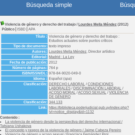
Búsqueda simple
Búsq
Violencia de género y derecho del trabajo
/
Lourdes Mella Méndez
(2012)
Público
ISBD
APA
Título :
Violencia de género y derecho del trabajo :
Estudios actuales sobre puntos críticos
Tipo de documento:
texto impreso
Autores:
Lourdes Mella Méndez
, Director artístico
Editorial:
Madrid : La Ley
Fecha de publicación:
2012
Número de páginas:
764 p
ISBN/ISSN/DL:
978-84-9020-049-0
Idioma :
Español (
spa
)
Clasificación:
DERECHO LABORAL
/
CONDICIONES
LABORALES
/
DISCRIMINACIÓN LABORAL
/
ACOSO MORAL
/
ACOSO SEXUAL
/
VIOLENCIA
DE GÉNERO
Clasificación:
344.133
Link:
https://biblioteca.poderjudicial.gub.uy/index.php?
lvl=notice_display&id=1132
Contenido :
La violencia de género desde la perspectiva del derecho internacional
/
Tatsiana Ushakova
El concepto y rasgos de la violencia de género
/
Jaime Cabeza Pereiro
Violencia de género y acoso sexual
/
Francisca Fernández Prol