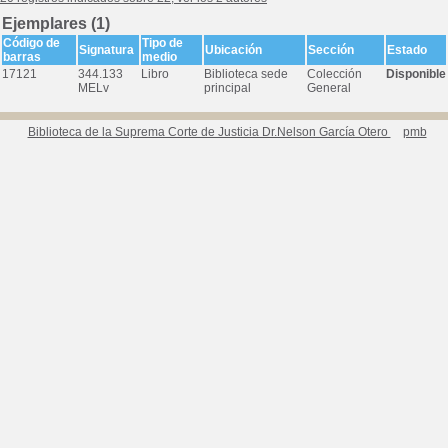
Ejemplares (1)
Código de
Tipo de
Signatura
Ubicación
Sección
Estado
barras
medio
17121
344.133
Libro
Biblioteca sede
Colección
Disponible
MELv
principal
General
Biblioteca de la Suprema Corte de Justicia Dr.Nelson García Otero
pmb