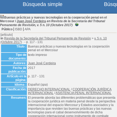
Búsqueda simple
Búsq
Buenas prácticas y nuevas tecnologías en la cooperación penal en el
Mercosur
/
Juan José Cerdeira
en Revista de la Secretaría del Tribunal
Pemanente de Revisión, v. 5 n. 10 (Octubre 2017)
Público
ISBD
APA
[artículo]
in
Revista de la Secretaría del Tribunal Pemanente de Revisión
>
v. 5 n. 10
(Octubre 2017)
. - p. 117 - 131
Título :
Buenas prácticas y nuevas tecnologías en la cooperación
penal en el Mercosur
Tipo de
texto impreso
documento:
Autores:
Juan José Cerdeira
Fecha de
2017
publicación:
Artículo en la
p. 117 - 131
página:
Idioma :
Español (
spa
)
Clasificación:
DERECHO INTERNACIONAL
/
COOPERACIÓN JURÍDICA
INTERNACIONAL
/
ASISTENCIA PENAL INTERNACIONAL
Resumen:
El presente aborda las diferentes problemáticas que presenta
la cooperación jurídica en materia penal desde la perspectiva
internacional del espacio Mercosur y Estados asociados y la
importancia que revisten las buenas prácticas y las nuevas
tecnologías para el cabal desenvolvimiento de dicha
cooperación internacional como instrumento de combate