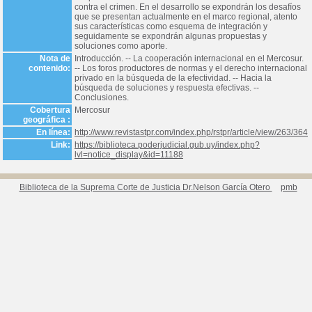
contra el crimen. En el desarrollo se expondrán los desafíos
que se presentan actualmente en el marco regional, atento
sus características como esquema de integración y
seguidamente se expondrán algunas propuestas y
soluciones como aporte.
Nota de
Introducción. -- La cooperación internacional en el Mercosur.
contenido:
-- Los foros productores de normas y el derecho internacional
privado en la búsqueda de la efectividad. -- Hacia la
búsqueda de soluciones y respuesta efectivas. --
Conclusiones.
Cobertura
Mercosur
geográfica :
En línea:
http://www.revistastpr.com/index.php/rstpr/article/view/263/364
Link:
https://biblioteca.poderjudicial.gub.uy/index.php?
lvl=notice_display&id=11188
Biblioteca de la Suprema Corte de Justicia Dr.Nelson García Otero
pmb