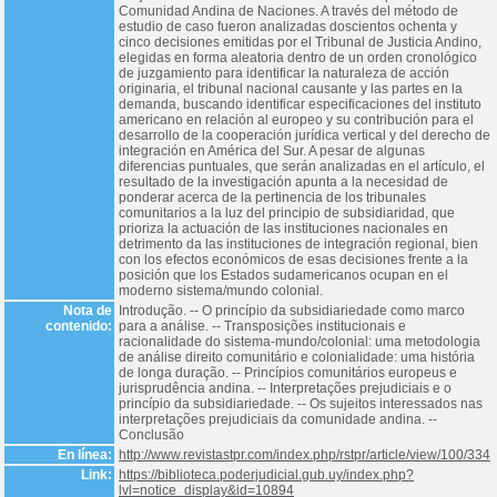
Comunidad Andina de Naciones. A través del método de
estudio de caso fueron analizadas doscientos ochenta y
cinco decisiones emitidas por el Tribunal de Justicia Andino,
elegidas en forma aleatoria dentro de un orden cronológico
de juzgamiento para identificar la naturaleza de acción
originaria, el tribunal nacional causante y las partes en la
demanda, buscando identificar especificaciones del instituto
americano en relación al europeo y su contribución para el
desarrollo de la cooperación jurídica vertical y del derecho de
integración en América del Sur. A pesar de algunas
diferencias puntuales, que serán analizadas en el artículo, el
resultado de la investigación apunta a la necesidad de
ponderar acerca de la pertinencia de los tribunales
comunitarios a la luz del principio de subsidiaridad, que
prioriza la actuación de las instituciones nacionales en
detrimento da las instituciones de integración regional, bien
con los efectos económicos de esas decisiones frente a la
posición que los Estados sudamericanos ocupan en el
moderno sistema/mundo colonial.
Nota de
Introdução. -- O princípio da subsidiariedade como marco
contenido:
para a análise. -- Transposições institucionais e
racionalidade do sistema-mundo/colonial: uma metodologia
de análise direito comunitário e colonialidade: uma história
de longa duração. -- Princípios comunitários europeus e
jurisprudência andina. -- Interpretações prejudiciais e o
princípio da subsidiariedade. -- Os sujeitos interessados nas
interpretações prejudiciais da comunidade andina. --
Conclusão
En línea:
http://www.revistastpr.com/index.php/rstpr/article/view/100/334
Link:
https://biblioteca.poderjudicial.gub.uy/index.php?
lvl=notice_display&id=10894