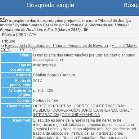
Búsqueda simple
Búsq
O transplante das interpretações prejudiciais para o Tribunal de Justiça
andino
/
Cynthia Soares Carneiro
en Revista de la Secretaría del Tribunal
Pemanente de Revisión, v. 5 n. 9 (Marzo 2017)
Público
ISBD
APA
[artículo]
in
Revista de la Secretaría del Tribunal Pemanente de Revisión
>
v. 5 n. 9 (Marzo
2017)
. - p. 101 - 128
Título :
O transplante das interpretações prejudiciais para o Tribunal
de Justiça andino
Tipo de
texto impreso
documento:
Autores:
Cynthia Soares Carneiro
Fecha de
2017
publicación:
Artículo en la
p. 101 - 128
página:
Idioma :
Portugués (
por
)
Clasificación:
DERECHO PROCESAL
/
DERECHO INTERNACIONAL
PÚBLICO
/
COOPERACIÓN JURÍDICA INTERNACIONAL
/
INTEGRACIÓN
/
COMUNIDAD ANDINA
Resumen:
El estudio es parte de la nueva rama del derecho de
integración regional, todavía en proceso de construcción en
América Latina, y tiene como objetivo analizar los efectos del
trasplante jurídico del Instituto de las Interpretaciones
Prejudiciales del Derecho Comunitario Europeo para la