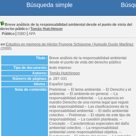
Búsqueda simple
Búsq
Breve análisis de la responsabilidad ambiental desde el punto de vista del
derecho público
/
Tomás Hutchinson
Público
ISBD
APA
en
Estudios en memoria de Héctor Frugone Schiavone
/
Augusto Durán Martínez
(2000)
Título :
Breve análisis de la responsabilidad ambiental
desde el punto de vista del derecho público
Tipo de documento:
texto impreso
Autores:
Tomás Hutchinson
Número de páginas:
p. 287-331
Idioma :
Español (
spa
)
Nota de contenido:
Preliminar. -- El tema ambiental. -- El Derecho y el
ambiente. -- El ambiente en general. -- La
responsabilidad ambiental. -- La ausencia en
nuestro Derecho de una norma legal que regule
esta responsabilidad.-- Las clasificaciones de la
responsabilidad ambiental. -- El daño ambiental
colectivo. -- Preliminar. -- El objeto de este tipo de
responsabilidad. -- La cuestión planteada. --
Concepto. -- Caracteristicas especiales del daño
ambiental colectivo. -- La responsabilidad
ambiental como responsabilidad objetiva. --