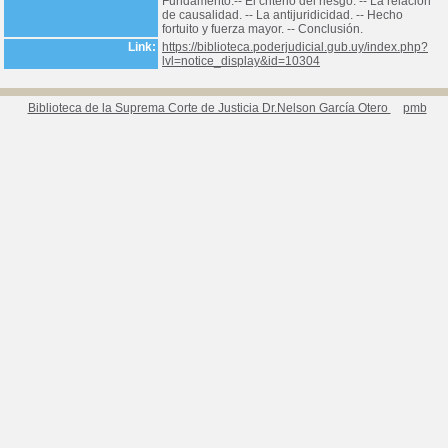
Fundamento.-- El criterio del riesgo. -- La relación
de causalidad. -- La antijuridicidad. -- Hecho
fortuito y fuerza mayor. -- Conclusión.
Link:
https://biblioteca.poderjudicial.gub.uy/index.php?
lvl=notice_display&id=10304
Biblioteca de la Suprema Corte de Justicia Dr.Nelson García Otero
pmb