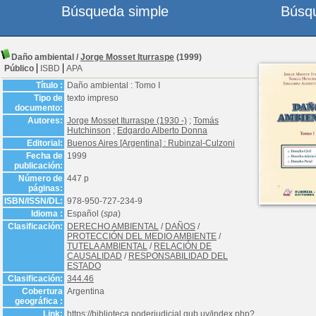
Búsqueda simple
Búsq
Daño ambiental
/
Jorge Mosset Iturraspe
(1999)
Público
ISBD
APA
Título :
Daño ambiental : Tomo I
Tipo de
texto impreso
documento:
Autores:
Jorge Mosset Iturraspe (1930 -)
;
Tomás
Hutchinson
;
Edgardo Alberto Donna
Editorial:
Buenos Aires [Argentina] : Rubinzal-Culzoni
Fecha de
1999
publicación:
Número de
447 p
páginas:
ISBN/ISSN/DL:
978-950-727-234-9
Idioma :
Español (
spa
)
Clasificación:
DERECHO AMBIENTAL
/
DAÑOS
/
PROTECCIÓN DEL MEDIO AMBIENTE
/
TUTELA AMBIENTAL
/
RELACIÓN DE
CAUSALIDAD
/
RESPONSABILIDAD DEL
ESTADO
Clasificación:
344.46
Cobertura
Argentina
geográfica :
Link:
https://biblioteca.poderjudicial.gub.uy/index.php?