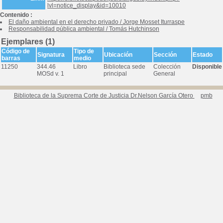
lvl=notice_display&id=10010
Contenido :
El daño ambiental en el derecho privado
/
Jorge Mosset Iturraspe
Responsabilidad pública ambiental
/
Tomás Hutchinson
Ejemplares (1)
Código de
Tipo de
Signatura
Ubicación
Sección
Estado
barras
medio
11250
344.46
Libro
Biblioteca sede
Colección
Disponible
MOSd v. 1
principal
General
Biblioteca de la Suprema Corte de Justicia Dr.Nelson García Otero
pmb