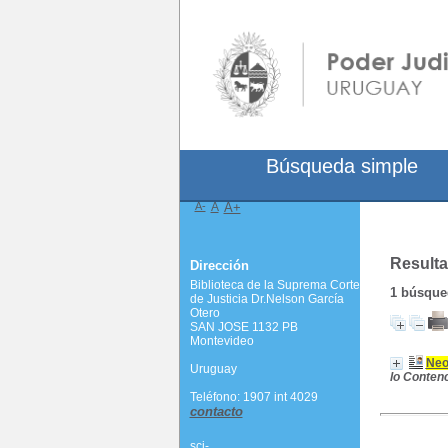
Búsqueda simple
A-
A
A+
Resulta
Dirección
Biblioteca de la Suprema Corte
1
búsqued
de Justicia Dr.Nelson García
Otero
SAN JOSE 1132 PB
Montevideo
Neo
Uruguay
lo Conten
Teléfono: 1907 int 4029
contacto
scj-