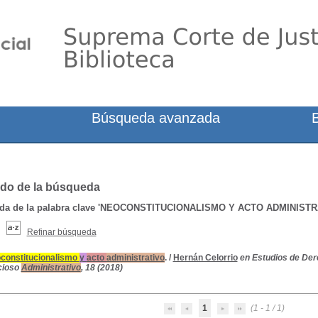
Búsqueda avanzada
do de la búsqueda
a de la palabra clave
'NEOCONSTITUCIONALISMO Y ACTO ADMINISTR
Refinar búsqueda
constitucionalismo
y
acto
administrativo
.
/
Hernán Celorrio
en Estudios de De
cioso
Administrativo
, 18 (2018)
1
(1 - 1 / 1)