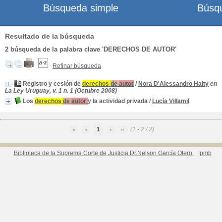
Búsqueda simple
Búsq
Resultado de la búsqueda
2
búsqueda de la palabra clave
'DERECHOS DE AUTOR'
Refinar búsqueda
Registro y cesión de
derechos
de
autor
/
Nora D'Alessandro Halty
en
La Ley Uruguay, v. 1 n. 1 (Octubre 2008)
Los
derechos
de
autor
y la actividad privada
/
Lucía Villamil
1
(1 - 2 / 2)
Biblioteca de la Suprema Corte de Justicia Dr.Nelson García Otero
pmb