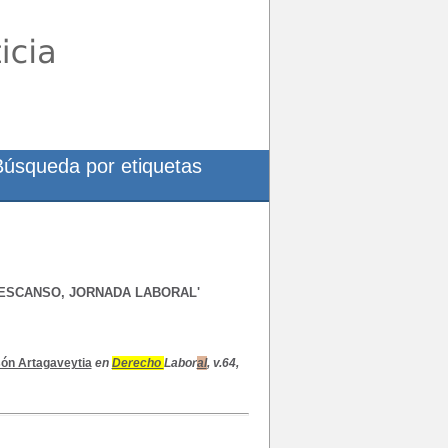
Búsqueda por etiquetas
DESCANSO, JORNADA LABORAL'
són Artagaveytia
en
Derecho
Labor
al
, v.64,