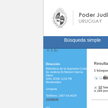
Búsqueda simple
A-
A
A+
Resulta
Dirección
Biblioteca de la Suprema Corte
1
búsqued
de Justicia Dr.Nelson García
Otero
SAN JOSE 1132 PB
Montevideo
Tel
Uruguay
n. 284 (oct
Teléfono: 1907 int 4029
contacto
scj-