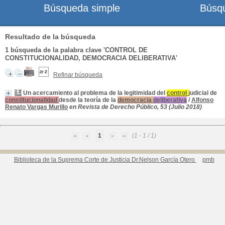
Búsqueda simple
Búsq
Resultado de la búsqueda
1
búsqueda de la palabra clave
'CONTROL DE
CONSTITUCIONALIDAD, DEMOCRACIA DELIBERATIVA'
Refinar búsqueda
Un acercamiento al problema de la legitimidad del
control
judicial de
constitucionalidad
desde la teoría de la
democracia
deliberativa
/
Alfonso
Renato Vargas Murillo
en Revista de Derecho Público, 53 (Julio 2018)
1
(1 - 1 / 1)
Biblioteca de la Suprema Corte de Justicia Dr.Nelson García Otero
pmb