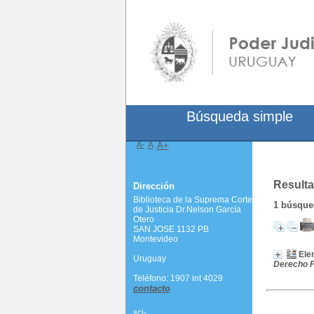
Búsqueda simple
A-
A
A+
Resulta
Dirección
Biblioteca de la Suprema Corte
1
búsqued
de Justicia Dr.Nelson García
Otero
SAN JOSE 1132 PB
Montevideo
Ele
Uruguay
Derecho P
Teléfono: 1907 int 4029
contacto
scj-