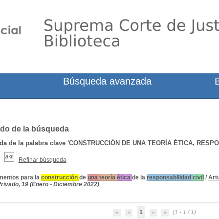
Búsqueda avanzada
do de la búsqueda
a de la palabra clave
'CONSTRUCCIÓN DE UNA TEORÍA ÉTICA, RESPON
Refinar búsqueda
mentos para la
construcción
de
una
teoría
ética
de la
responsabilidad
civil
/
Art
rivado, 19 (Enero - Diciembre 2022)
1
(1 - 1 / 1)