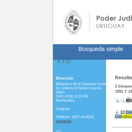
Búsqueda simple
A-
A
A+
Resulta
Dirección
Biblioteca de la Suprema Corte
1
búsqued
de Justicia Dr.Nelson García
1991 Y 19
Otero
SAN JOSE 1132 PB
Montevideo
Uruguay
Co
Con
stituc
Teléfono: 1907 int 4029
contacto
scj-