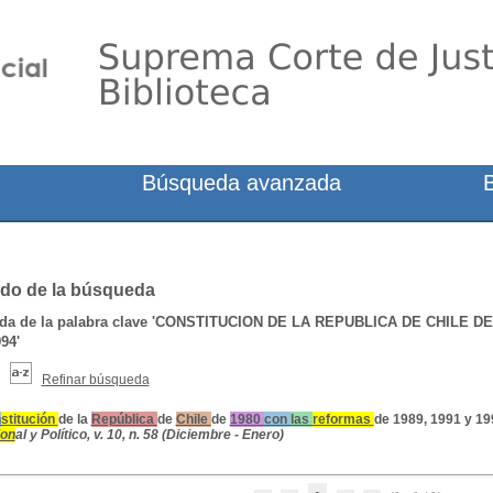
Búsqueda avanzada
do de la búsqueda
a de la palabra clave
'CONSTITUCION DE LA REPUBLICA DE CHILE DE
94'
Refinar búsqueda
n
stitución
de la
República
de
Chile
de
1980
con
las
reformas
de
1989
,
1991
y
19
ion
al y Político, v. 10, n. 58 (Diciembre - Enero)