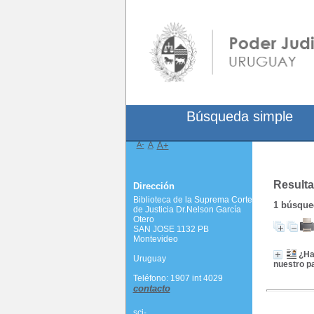
Búsqueda simple
A-
A
A+
Resulta
Dirección
Biblioteca de la Suprema Corte
1
búsqued
de Justicia Dr.Nelson García
Otero
SAN JOSE 1132 PB
Montevideo
¿Ha
Uruguay
nuestro p
Teléfono: 1907 int 4029
contacto
scj-