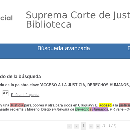
Búsqueda avanzada
do de la búsqueda
a de la palabra clave
'ACCESO A LA JUSTICIA, DERECHOS HUMANOS
Refinar búsqueda
y una
Justicia
para pobres y otra para ricos en Uruguay? El
acceso
a la
justici
asado reciente.
/
Moreno, Diego
en Revista de
Derecho
s
Humanos
, v. 4 (ene - di
1
(1 - 1 / 1)