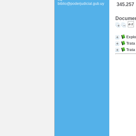
biblio@poderjudicial.gub.uy
345.257
Documento
Explo
Trata
Trata