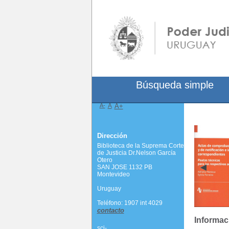
Búsqueda simple
A-
A
A+
Dirección
Biblioteca de la Suprema Corte
de Justicia Dr.Nelson García
Otero
SAN JOSE 1132 PB
Montevideo
Uruguay
Teléfono: 1907 int 4029
contacto
Informac
scj-