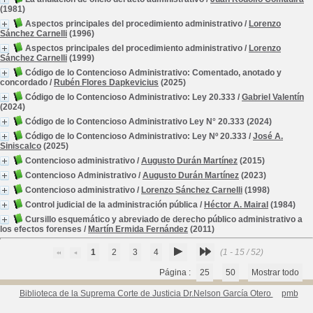
(1981)
Aspectos principales del procedimiento administrativo
/
Lorenzo
Sánchez Carnelli
(1996)
Aspectos principales del procedimiento administrativo
/
Lorenzo
Sánchez Carnelli
(1999)
Código de lo Contencioso Administrativo: Comentado, anotado y
concordado
/
Rubén Flores Dapkevicius
(2025)
Código de lo Contencioso Administrativo: Ley 20.333
/
Gabriel Valentín
(2024)
Código de lo Contencioso Administrativo Ley N° 20.333
(2024)
Código de lo Contencioso Administrativo: Ley Nº 20.333
/
José A.
Siniscalco
(2025)
Contencioso administrativo
/
Augusto Durán Martínez
(2015)
Contencioso Administrativo
/
Augusto Durán Martínez
(2023)
Contencioso administrativo
/
Lorenzo Sánchez Carnelli
(1998)
Control judicial de la administración pública
/
Héctor A. Mairal
(1984)
Cursillo esquemático y abreviado de derecho público administrativo a
los efectos forenses
/
Martín Ermida Fernández
(2011)
1
2
3
4
(1 - 15 / 52)
Página :
25
50
Mostrar todo
Biblioteca de la Suprema Corte de Justicia Dr.Nelson García Otero
pmb