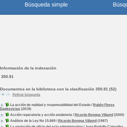
Búsqueda simple
Búsq
Información de la indexación
350.91
Documentos en la biblioteca con la clasificación 350.91 (52)
Refinar búsqueda
La acción de nulidad y responsabilidad del Estado
/
Rubén Flores
Dapkevicius
(2019)
Acción reparatoria y acción anulatoria
/
Ricardo Bengoa Villamil
(2000)
Análisis de la Ley No 15.869
/
Ricardo Bengoa Villamil
(1987)
La anulación de oficio del acto administrativo
/
Juan Rodolfo Comadira