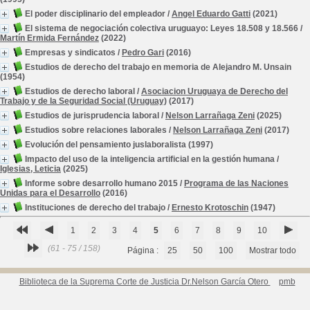
El poder disciplinario del empleador
/
Angel Eduardo Gatti
(2021)
El sistema de negociación colectiva uruguayo: Leyes 18.508 y 18.566
/
Martín Ermida Fernández
(2022)
Empresas y sindicatos
/
Pedro Gari
(2016)
Estudios de derecho del trabajo en memoria de Alejandro M. Unsain
(1954)
Estudios de derecho laboral
/
Asociacion Uruguaya de Derecho del
Trabajo y de la Seguridad Social (Uruguay)
(2017)
Estudios de jurisprudencia laboral
/
Nelson Larrañaga Zeni
(2025)
Estudios sobre relaciones laborales
/
Nelson Larrañaga Zeni
(2017)
Evolución del pensamiento juslaboralista
(1997)
Impacto del uso de la inteligencia artificial en la gestión humana
/
Iglesias, Leticia
(2025)
Informe sobre desarrollo humano 2015
/
Programa de las Naciones
Unidas para el Desarrollo
(2016)
Instituciones de derecho del trabajo
/
Ernesto Krotoschin
(1947)
1
2
3
4
5
6
7
8
9
10
(61 - 75 / 158)
Página :
25
50
100
Mostrar todo
Biblioteca de la Suprema Corte de Justicia Dr.Nelson García Otero
pmb