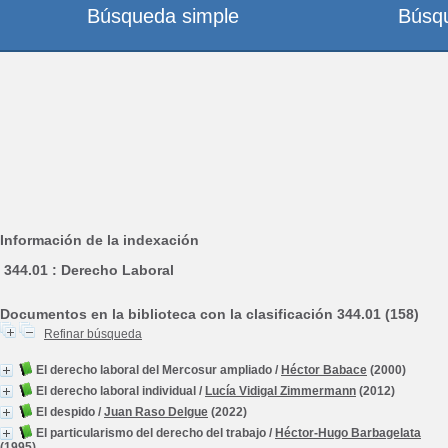
Búsqueda simple
Búsq
Información de la indexación
344.01 : Derecho Laboral
Documentos en la biblioteca con la clasificación 344.01 (158)
Refinar búsqueda
El derecho laboral del Mercosur ampliado
/
Héctor Babace
(2000)
El derecho laboral individual
/
Lucía Vidigal Zimmermann
(2012)
El despido
/
Juan Raso Delgue
(2022)
El particularismo del derecho del trabajo
/
Héctor-Hugo Barbagelata
(1995)