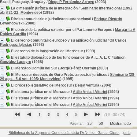
Brasil, Paraguay, Uruguay
/
Diego P Fernández Arroyo
(2003)
La dimensión jurídica de la integración
/
Seminario Internacional (1992
abril 21-22: Montevideo)
(1992)
Direito comunitario e jurisdicao supranacional
/
Enrique Ricardo
Lewandowski
(2000)
El control de la política exterior por el Parlamento Europeo
/
Margarita A
Robles Carrillo
(1994)
El derecho comunitario europeo y su aplicación judicial
/
Gil Carlos
Rodríguez Iglesias
(1993)
El derecho de la integración del Mercosur
(1999)
El estatuto diplomático de los funcionarios de A. L. A. L. C
/
Edison
González Lapeyre
(1968)
El Mercado Común del Sur
/
Jorge Pérez Otermin
(2000)
El Mercosur después de Ouro Preto: aspectos jurídicos
/
Seminario (28-
29 ago. - 5-6 set. 1995; Montevideo)
(1995)
El proceso legislativo del Mercosur
/
Deisy Ventura
(2004)
El sistema jurídico en el Mercosur
/
Atilio Aníbal Alterini
(1994)
El sistema jurídico en el Mercosur
/
Atilio Aníbal Alterini
(1994)
El sistema jurídico en el Mercosur
/
Atilio Aníbal Alterini
(1994)
1
2
3
4
5
(16 - 30 / 74)
Página :
25
50
Mostrar todo
Biblioteca de la Suprema Corte de Justicia Dr.Nelson García Otero
pmb