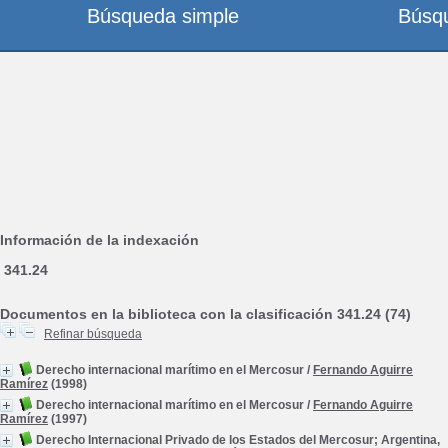
Búsqueda simple
Búsq
Información de la indexación
341.24
Documentos en la biblioteca con la clasificación 341.24 (74)
Refinar búsqueda
Derecho internacional marítimo en el Mercosur
/
Fernando Aguirre
Ramírez
(1998)
Derecho internacional marítimo en el Mercosur
/
Fernando Aguirre
Ramírez
(1997)
Derecho Internacional Privado de los Estados del Mercosur; Argentina,