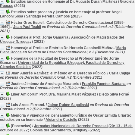
Estudios jurídicos en Homenaje al Dr. Augusto Durán Martínez
/
Graciela
Ruocco
(2023)
Estudios sobre proceso y justicia en homenaje al profesor Angel
Landoni Sosa
/
Santiago Pereira Campos
(2025)
Héctor Gros Espiell: Catedrático de Derecho Constitucional [1959-
1969].
/
Jean Paul Tealdi
en Revista de Derecho Constitucional, n.2 (Diciembre
2021)
Homenaje al Prof. Jorge Gamarra
/
Asociación de Magistrados del
Uruguay (Uruguay)
(2021)
Homenaje al Profesor Emérito Dr. Horacio Cassinelli Muñoz.
/
María
Elena Rocca
en Revista de Derecho Constitucional, n.2 (Diciembre 2021)
Homenaje de la Facultad de Derecho al Profesor Emérito Jorge
Gamarra
/
Universidad de la República (Uruguay). Facultad de Derecho y
Ciencias Sociales
(2022)
Juan Andrés Ramírez: el método en el Derecho Público.
/
Carla Cajiga
en Revista de Derecho Constitucional, n.2 (Diciembre 2021)
Justino Jiménez de Aréchaga Moratorio
/
Franklin Fuentes Santana
en
Revista de Derecho Constitucional, n.2 (Diciembre 2021)
Liber Amicorum Prof. Dra. Mariana Malet Vázquez
/
Diego Silva Forné
(2023)
Luis Arcos Ferrand.
/
Jaime Rubén Sapolinski
en Revista de Derecho
Constitucional, n.2 (Diciembre 2021)
Memoria y vigencia del pensamiento jurídico de Oscar Ermida Uriarte:
estudios en su homenaje
/
Alejandro Castello
(2022)
[Ponencias]
/
Jornadas Nacionales de Derecho Procesal (20; 13 - 15 de
octubre de 2022; Colonia del Sacramento, Uruguay)
(2022)