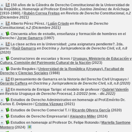
150 años de la Cátedra de Derecho Constitucional de la Universidad de
la República. Homenaje al Profesor Emérito Dr. Justino Jiménez de Aréchaga
[1910-1980].
/
Rubén Correa Freitas
en Revista de Derecho Constitucional, n.2
(Diciembre 2021)
Alberto Pérez Pérez.
/
Luján Criado
en Revista de Derecho
Constitucional, n.2 (Diciembre 2021)
Cincuenta años de estudio, enseñanza y formación de hombres en el
Derecho
/
Jorge Gamarra
(1997)
La clase activa en la Universidad: ¿una asignatura pendiente?. 2da.
parte.
/
Raúl Gamarra
en Doctrina y Jurisprudencia de Derecho Civil, v.8, n.8
(2020)
Constructores de escuelas y liceos
/
Uruguay. Ministerio de Educación y
Cultura. Comisión del Patrimonio Cultural de la Nación
(2023)
Dardo Regules
/
Universidad de la República (Uruguay). Facultad de
Derecho y Ciencias Sociales
(1988)
El pensamiento de Gamarra en la historia del Derecho Civil Uruguayo
/
Gerardo Caffera
en Doctrina y Jurisprudencia de Derecho Civil, v.8, n.8 (2020)
En memoria de Enrique Tarigo: el modelo de profesor
/
Gabriel Valentín
en Revista Uruguaya de Derecho Procesal, 1-2/2022 (ene. - dic.2022)
Estudios de Derecho Administrativo en homenaje al Prof.Emérito Dr.
Carlos E. Delpiazzo
/
Cristina Vázquez
(2021)
Estudios de Derecho Comercial T. I
/
Ricardo Olivera García
(2020)
Estudios de Derecho Empresarial
/
Alejandro Miller
(2024)
Estudios en homenaje al Profesor Dr. Felipe Rotondo
/
Mariella Saettone
Montero
(2024)