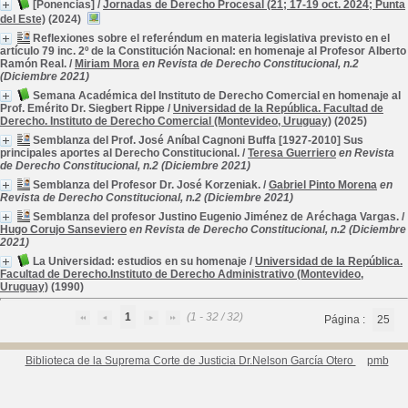
[Ponencias]
/
Jornadas de Derecho Procesal (21; 17-19 oct. 2024; Punta
del Este)
(2024)
Reflexiones sobre el referéndum en materia legislativa previsto en el
artículo 79 inc. 2º de la Constitución Nacional: en homenaje al Profesor Alberto
Ramón Real.
/
Miriam Mora
en Revista de Derecho Constitucional, n.2
(Diciembre 2021)
Semana Académica del Instituto de Derecho Comercial en homenaje al
Prof. Emérito Dr. Siegbert Rippe
/
Universidad de la República. Facultad de
Derecho. Instituto de Derecho Comercial (Montevideo, Uruguay)
(2025)
Semblanza del Prof. José Aníbal Cagnoni Buffa [1927-2010] Sus
principales aportes al Derecho Constitucional.
/
Teresa Guerriero
en Revista
de Derecho Constitucional, n.2 (Diciembre 2021)
Semblanza del Profesor Dr. José Korzeniak.
/
Gabriel Pinto Morena
en
Revista de Derecho Constitucional, n.2 (Diciembre 2021)
Semblanza del profesor Justino Eugenio Jiménez de Aréchaga Vargas.
/
Hugo Corujo Sanseviero
en Revista de Derecho Constitucional, n.2 (Diciembre
2021)
La Universidad: estudios en su homenaje
/
Universidad de la República.
Facultad de Derecho.Instituto de Derecho Administrativo (Montevideo,
Uruguay)
(1990)
1
(1 - 32 / 32)
Página :
25
Biblioteca de la Suprema Corte de Justicia Dr.Nelson García Otero
pmb