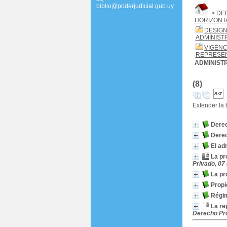
biblio@poderjudicial.gub.uy
>
DE
HORIZONT
DESIGN
ADMINIST
VIGENC
REPRESE
ADMINISTR
(8)
Extender la
Derec
Derec
El ad
La pr
Privado, 07
La pr
Propi
Régim
La re
Derecho Pro