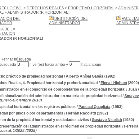
RECHO CIVIL
>
DERECHOS REALES
>
PROPIEDAD HORIZONTAL
>
ADMINISTR
AL
>
ADMINISTRADOR (P. HORIZONTAL)
ACIÓN DEL
DESTITUCIÓN DEL
FACULTA
RADOR
ADMINISTRADOR
ADMINISTR
IA DE LA
NTACIÓN
ADOR (P. HORIZONTAL)
Refinar búsqueda
 búsqueda
nivel(es) hacia arriba y
hacia abajo
ho práctico de propiedad horizontal
/
Alberto Aníbal Gabás
(1992)
hos Reales, 4. Propiedad horizontal y prehorizontalidad
/
Elena I Highton
(2000)
ministrador en el consorcio de copropietarios de la propiedad horizontal
/
Juan 
ofesionalización del administrador en materia de propiedad horizontal
/
Smayevs
 (Enero-Diciembre 2010)
opiedad horizontal en los registros públicos
/
Pascual Quagliata
(1953)
edad por pisos o por departamentos
/
Hernán Racciatti
(1982)
en de la propiedad horizontal y sociedades civiles
/
Gustavo Nicolich
(1980)
presentación del administrador en el régimen de propiedad horizontal
/
Ferreira
cesal, 1/2025 (2025)