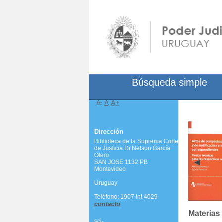
Búsqueda simple
A-
A
A+
Dirección
Biblioteca de la Suprema Corte
de Justicia Dr.Nelson García
Otero
SAN JOSE 1132 PB
Montevideo
Uruguay
Teléfono: 1907 int 4029
contacto
Materias
scj-