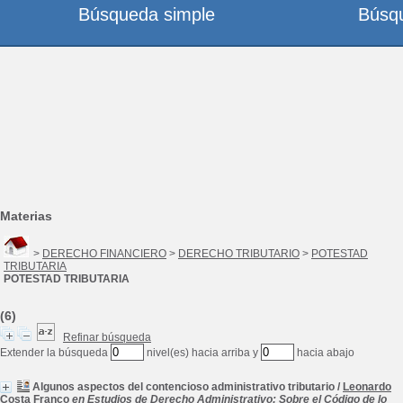
Búsqueda simple
Búsq
Materias
>
DERECHO FINANCIERO
>
DERECHO TRIBUTARIO
>
POTESTAD
TRIBUTARIA
POTESTAD TRIBUTARIA
(6)
Refinar búsqueda
Extender la búsqueda
nivel(es) hacia arriba y
hacia abajo
Algunos aspectos del contencioso administrativo tributario
/
Leonardo
Costa Franco
en Estudios de Derecho Administrativo: Sobre el Código de lo