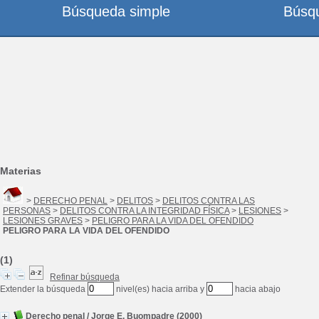
Búsqueda simple
Búsq
Materias
>
DERECHO PENAL
>
DELITOS
>
DELITOS CONTRA LAS
PERSONAS
>
DELITOS CONTRA LA INTEGRIDAD FÍSICA
>
LESIONES
>
LESIONES GRAVES
>
PELIGRO PARA LA VIDA DEL OFENDIDO
PELIGRO PARA LA VIDA DEL OFENDIDO
(1)
Refinar búsqueda
Extender la búsqueda
nivel(es) hacia arriba y
hacia abajo
Derecho penal
/
Jorge E. Buompadre
(2000)