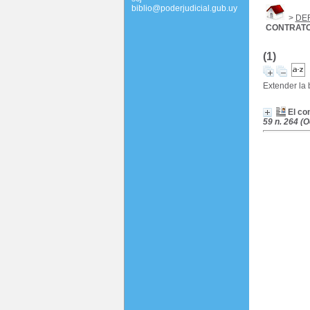
biblio@poderjudicial.gub.uy
>
DE
CONTRATO
(1)
Extender la
El co
59 n. 264 (