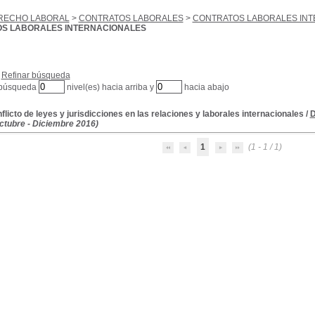
RECHO LABORAL
>
CONTRATOS LABORALES
>
CONTRATOS LABORALES IN
S LABORALES INTERNACIONALES
Refinar búsqueda
 búsqueda
nivel(es) hacia arriba y
hacia abajo
nflicto de leyes y jurisdicciones en las relaciones y laborales internacionales
/
D
Octubre - Diciembre 2016)
1
(1 - 1 / 1)