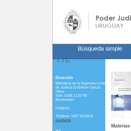
Búsqueda simple
A-
A
A+
Dirección
Biblioteca de la Suprema Corte
de Justicia Dr.Nelson García
Otero
SAN JOSE 1132 PB
Montevideo
Uruguay
Teléfono: 1907 int 4029
contacto
Materias
scj-