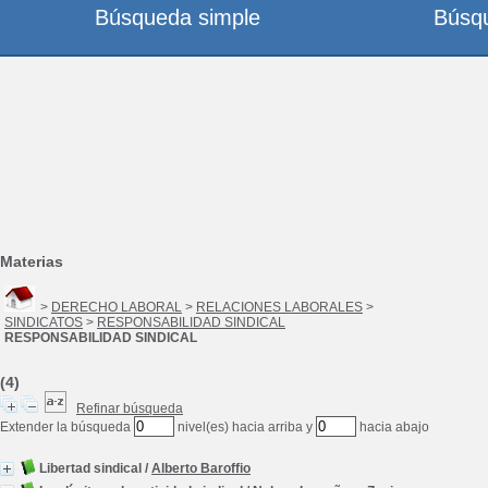
Búsqueda simple
Búsq
Materias
>
DERECHO LABORAL
>
RELACIONES LABORALES
>
SINDICATOS
>
RESPONSABILIDAD SINDICAL
RESPONSABILIDAD SINDICAL
(4)
Refinar búsqueda
Extender la búsqueda
nivel(es) hacia arriba y
hacia abajo
Libertad sindical
/
Alberto Baroffio