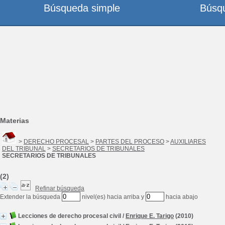
Búsqueda simple
Búsq
Materias
>
DERECHO PROCESAL
>
PARTES DEL PROCESO
>
AUXILIARES
DEL TRIBUNAL
>
SECRETARIOS DE TRIBUNALES
SECRETARIOS DE TRIBUNALES
(2)
Refinar búsqueda
Extender la búsqueda
nivel(es) hacia arriba y
hacia abajo
Lecciones de derecho procesal civil
/
Enrique E. Tarigo
(2010)