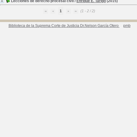
Lecciones de derecho procesal civil
/
Enrique E. Tarigo
(2015)
1
(1 - 2 / 2)
Biblioteca de la Suprema Corte de Justicia Dr.Nelson García Otero
pmb