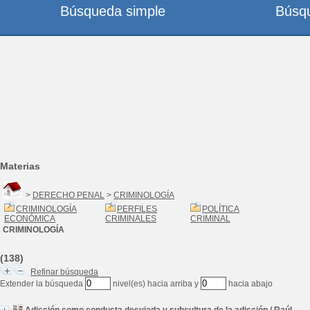
Búsqueda simple
Búsq
Materias
>
DERECHO PENAL
>
CRIMINOLOGÍA
CRIMINOLOGÍA
PERFILES
POLÍTICA
ECONÓMICA
CRIMINALES
CRIMINAL
CRIMINOLOGÍA
(138)
Refinar búsqueda
Extender la búsqueda
nivel(es) hacia arriba y
hacia abajo