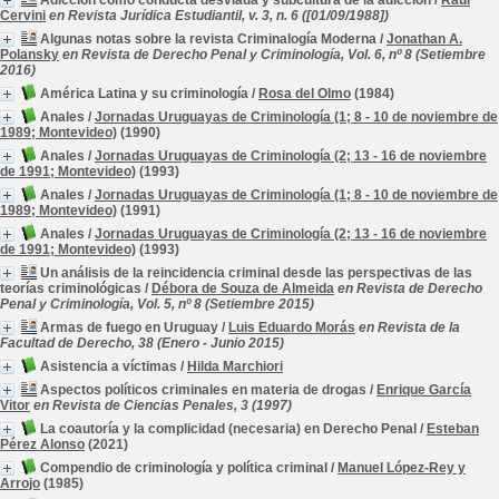
Adicción como conducta desviada y subcultura de la adicción
/
Raúl
Cervini
en Revista Jurídica Estudiantil, v. 3, n. 6 ([01/09/1988])
Algunas notas sobre la revista Criminalogía Moderna
/
Jonathan A.
Polansky
en Revista de Derecho Penal y Criminología, Vol. 6, nº 8 (Setiembre
2016)
América Latina y su criminología
/
Rosa del Olmo
(1984)
Anales
/
Jornadas Uruguayas de Criminología (1; 8 - 10 de noviembre de
1989; Montevideo)
(1990)
Anales
/
Jornadas Uruguayas de Criminología (2; 13 - 16 de noviembre
de 1991; Montevideo)
(1993)
Anales
/
Jornadas Uruguayas de Criminología (1; 8 - 10 de noviembre de
1989; Montevideo)
(1991)
Anales
/
Jornadas Uruguayas de Criminología (2; 13 - 16 de noviembre
de 1991; Montevideo)
(1993)
Un análisis de la reincidencia criminal desde las perspectivas de las
teorías criminológicas
/
Débora de Souza de Almeida
en Revista de Derecho
Penal y Criminología, Vol. 5, nº 8 (Setiembre 2015)
Armas de fuego en Uruguay
/
Luis Eduardo Morás
en Revista de la
Facultad de Derecho, 38 (Enero - Junio 2015)
Asistencia a víctimas
/
Hilda Marchiori
Aspectos políticos criminales en materia de drogas
/
Enrique García
Vitor
en Revista de Ciencias Penales, 3 (1997)
La coautoría y la complicidad (necesaria) en Derecho Penal
/
Esteban
Pérez Alonso
(2021)
Compendio de criminología y política criminal
/
Manuel López-Rey y
Arrojo
(1985)