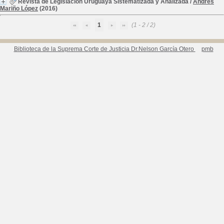
Revista de Legislación Uruguaya Sistematizada y Analizada
/
Andrés
Mariño López
(2016)
1
(1 - 2 / 2)
Biblioteca de la Suprema Corte de Justicia Dr.Nelson García Otero
pmb