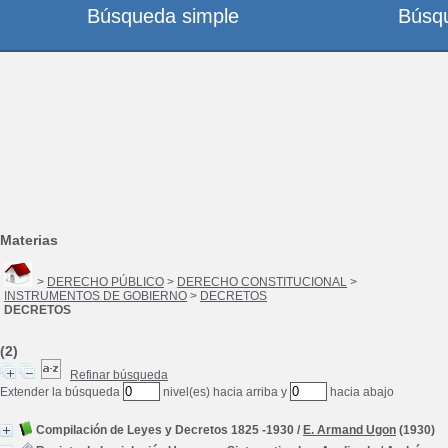
Búsqueda simple
Búsq
Materias
>
DERECHO PÚBLICO
>
DERECHO CONSTITUCIONAL
>
INSTRUMENTOS DE GOBIERNO
>
DECRETOS
DECRETOS
(2)
Refinar búsqueda
Extender la búsqueda
nivel(es) hacia arriba y
hacia abajo
Compilación de Leyes y Decretos 1825 -1930
/
E. Armand Ugon
(1930)