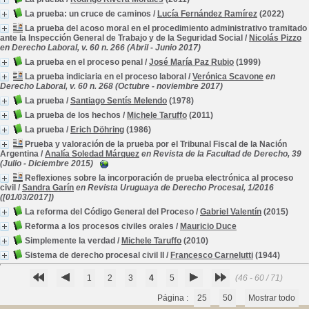
La prueba: un cruce de caminos
/
Lucía Fernández Ramírez
(2022)
La prueba del acoso moral en el procedimiento administrativo tramitado
ante la Inspección General de Trabajo y de la Seguridad Social
/
Nicolás Pizzo
en Derecho Laboral, v. 60 n. 266 (Abril - Junio 2017)
La prueba en el proceso penal
/
José María Paz Rubio
(1999)
La prueba indiciaria en el proceso laboral
/
Verónica Scavone
en
Derecho Laboral, v. 60 n. 268 (Octubre - noviembre 2017)
La prueba
/
Santiago Sentís Melendo
(1978)
La prueba de los hechos
/
Michele Taruffo
(2011)
La prueba
/
Erich Döhring
(1986)
Prueba y valoración de la prueba por el Tribunal Fiscal de la Nación
Argentina
/
Analía Soledad Márquez
en Revista de la Facultad de Derecho, 39
(Julio - Diciembre 2015)
Reflexiones sobre la incorporación de prueba electrónica al proceso
civil
/
Sandra Garín
en Revista Uruguaya de Derecho Procesal, 1/2016
([01/03/2017])
La reforma del Código General del Proceso
/
Gabriel Valentín
(2015)
Reforma a los procesos civiles orales
/
Mauricio Duce
Simplemente la verdad
/
Michele Taruffo
(2010)
Sistema de derecho procesal civil II
/
Francesco Carnelutti
(1944)
1
2
3
4
5
(46 - 60 / 71)
Página :
25
50
Mostrar todo