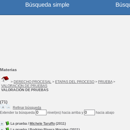
Búsqueda simple
Búsq
Materias
>
DERECHO PROCESAL
>
ETAPAS DEL PROCESO
>
PRUEBA
>
VALORACIÓN DE PRUEBAS
VALORACIÓN DE PRUEBAS
(71)
Refinar búsqueda
Extender la búsqueda
nivel(es) hacia arriba y
hacia abajo
La prueba
/
Michele Taruffo
(2011)
La prueba
/
Rodrigo Rivera Morales
(2011)