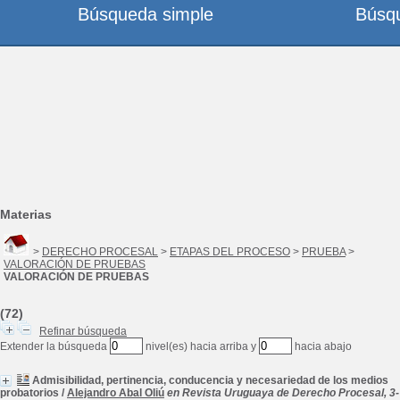
Búsqueda simple
Búsq
Materias
>
DERECHO PROCESAL
>
ETAPAS DEL PROCESO
>
PRUEBA
>
VALORACIÓN DE PRUEBAS
VALORACIÓN DE PRUEBAS
(72)
Refinar búsqueda
Extender la búsqueda
nivel(es) hacia arriba y
hacia abajo
Admisibilidad, pertinencia, conducencia y necesariedad de los medios
probatorios
/
Alejandro Abal Oliú
en Revista Uruguaya de Derecho Procesal, 3-