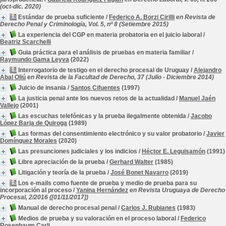
(oct-dic. 2020)
Estándar de prueba suficiente
/
Federico A. Borzi Cirilli
en Revista de
Derecho Penal y Criminología, Vol. 5, nº 8 (Setiembre 2015)
La experiencia del CGP en materia probatoria en el juicio laboral
/
Beatriz Scarchelli
Guia práctica para el análisis de pruebas en materia familiar
/
Raymundo Gama Leyva
(2022)
Interrogatorio de testigo en el derecho procesal de Uruguay
/
Alejandro
Abal Oliú
en Revista de la Facultad de Derecho, 37 (Julio - Diciembre 2014)
Juicio de insania
/
Santos Cifuentes
(1997)
La justicia penal ante los nuevos retos de la actualidad
/
Manuel Jaén
Vallejo
(2001)
Las escuchas telefónicas y la prueba ilegalmente obtenida
/
Jacobo
López Barja de Quiroga
(1989)
Las formas del consentimiento electrónico y su valor probatorio
/
Javier
Domínguez Morales
(2020)
Las presunciones judiciales y los indicios
/
Héctor E. Leguisamón
(1991)
Libre apreciación de la prueba
/
Gerhard Walter
(1985)
Litigación y teoría de la prueba
/
José Bonet Navarro
(2019)
Los e-mails como fuente de prueba y medio de prueba para su
incorporación al proceso
/
Yanina Hernández
en Revista Uruguaya de Derecho
Procesal, 2/2016 ([01/11/2017])
Manual de derecho procesal penal
/
Carlos J. Rubianes
(1983)
Medios de prueba y su valoración en el proceso laboral
/
Federico
Rosenbaum Carli