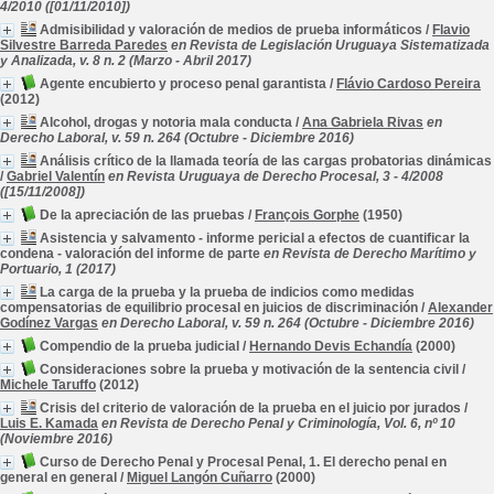
4/2010 ([01/11/2010])
Admisibilidad y valoración de medios de prueba informáticos
/
Flavio
Silvestre Barreda Paredes
en Revista de Legislación Uruguaya Sistematizada
y Analizada, v. 8 n. 2 (Marzo - Abril 2017)
Agente encubierto y proceso penal garantista
/
Flávio Cardoso Pereira
(2012)
Alcohol, drogas y notoria mala conducta
/
Ana Gabriela Rivas
en
Derecho Laboral, v. 59 n. 264 (Octubre - Diciembre 2016)
Análisis crítico de la llamada teoría de las cargas probatorias dinámicas
/
Gabriel Valentín
en Revista Uruguaya de Derecho Procesal, 3 - 4/2008
([15/11/2008])
De la apreciación de las pruebas
/
François Gorphe
(1950)
Asistencia y salvamento - informe pericial a efectos de cuantificar la
condena - valoración del informe de parte
en Revista de Derecho Marítimo y
Portuario, 1 (2017)
La carga de la prueba y la prueba de indicios como medidas
compensatorias de equilibrio procesal en juicios de discriminación
/
Alexander
Godínez Vargas
en Derecho Laboral, v. 59 n. 264 (Octubre - Diciembre 2016)
Compendio de la prueba judicial
/
Hernando Devis Echandía
(2000)
Consideraciones sobre la prueba y motivación de la sentencia civil
/
Michele Taruffo
(2012)
Crisis del criterio de valoración de la prueba en el juicio por jurados
/
Luis E. Kamada
en Revista de Derecho Penal y Criminología, Vol. 6, nº 10
(Noviembre 2016)
Curso de Derecho Penal y Procesal Penal, 1. El derecho penal en
general en general
/
Miguel Langón Cuñarro
(2000)