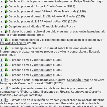
Declaración de la parte como medio de prueba
/
Felipe Marín Verdugo
Derecho procesal
/
Jorge A Clariá Olmedo
(1983)
Derecho procesal penal
/
Alfredo Vélez Mariconde
(1986)
Derecho procesal penal: T. VIII
/
Alberto M. Binder
(2025)
Derecho procesal: T. 4
/
Alejandro Abal Oliú
(2015)
Despidos antisindicales
/
Danubio Moreira Rocca
El derecho común sobre el despido y su interpretación jurisprudencial
/
Héctor-Hugo Barbagelata
(1953)
El dictamen de peritos y el reconocimiento judicial en el proceso civil
/
Eduardo Font Serra
(2000)
El mensaje de la prueba: un manual sobre la valoración de los
instrumentos probatorios en los procesos civiles y comerciales
/
Edgardo
Ettlin
(2024)
El proceso civil
/
Victor de Santo
(1988)
El proceso civil
/
Victor de Santo
(1985)
El proceso civil
/
Victor de Santo
(1985)
El proceso civil
/
Victor de Santo
(1987)
El proceso penal simplificado en Uruguay
/
Sebastián Amor
en Revista
Uruguaya de Derecho Procesal, 1/2025 (2025)
El rol del juez en la formación de la sentencia y la garantía del
contradictorio
/
Roberto Omar Berizonce
en Revista Uruguaya de Derecho
Procesal, 4/2003 ([01/02/2004])
El WhatsApp en la relación de trabajo y en el proceso laboral: su forma
de incorporación al proceso y su valoración. Una visión práctica desde la
jurisprudencia.
/
Gabriela Rodríguez Fagián
en Derecho Laboral, v. 63, n. 280