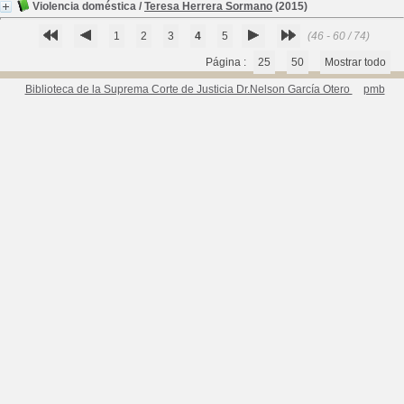
Violencia doméstica
/
Teresa Herrera Sormano
(2015)
1
2
3
4
5
(46 - 60 / 74)
Página :
25
50
Mostrar todo
Biblioteca de la Suprema Corte de Justicia Dr.Nelson García Otero
pmb