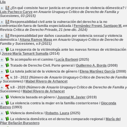
Lila
¿En qué consiste hacer justicia en un proceso de violencia dómestica?
/
Luis Pacheco Carve
en Anuario Uruguayo Crítico de Derecho de Familia y
Sucesiones, 03 (2015)
Responsabilidad civil ante la vulneración del derecho a la no
confrontación fuera de familia especializada
/
Fernández Fregni, Santiago M.
en
Revista Crítica de Derecho Privado, 21 (ene-dic. 2024)
Responsabilidad por daños causados por violencia sexual y violencia
doméstica
/
Aitana Ramos Maga
en Anuario Uruguayo Crítico de Derecho de
Familia y Sucesiones, v.9 (2021)
La respuesta de la victimología ante las nuevas formas de victimización
/
Josep María Tamarit Sumalla
(2014)
Te acompaño en el camino
/
Lucía Barboni
(2025)
Tratado de Derecho Civil. Parte general
/
Guillermo A. Borda
(2008)
La tutela judicial de la violencia de género
/
Elena Martínez García
(2008)
v. 10 - 2022
(Número de Anuario Uruguayo Crítico de Derecho de Familia
y Sucesiones)
/
Mabel Rivero de Arhancet
v.8 - 2020
(Número de Anuario Uruguayo Crítico de Derecho de Familia y
Sucesiones)
/
Mabel Rivero de Arhancet
Violencia basada en género
/
Juvenal M. Javier
(2019)
La violencia contra la mujer en la familia costarricense
/
Gioconda
Batres
(1993)
Violencia doméstica
/
Robatto, Laura
(2025)
La violencia doméstica en el derecho comparado regional
/
María del
Pilar Beñarán Burastero