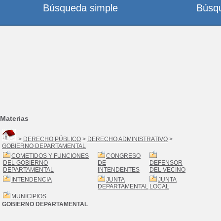
Búsqueda simple
Búsq
Materias
>
DERECHO PÚBLICO
>
DERECHO ADMINISTRATIVO
>
GOBIERNO DEPARTAMENTAL
COMETIDOS Y FUNCIONES
CONGRESO
DEL GOBIERNO
DE
DEFENSOR
DEPARTAMENTAL
INTENDENTES
DEL VECINO
INTENDENCIA
JUNTA
JUNTA
DEPARTAMENTAL
LOCAL
MUNICIPIOS
GOBIERNO DEPARTAMENTAL