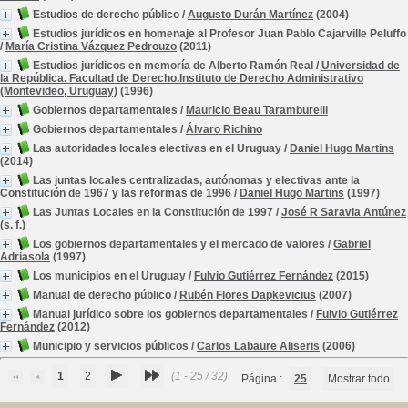
Estudios de derecho público
/
Augusto Durán Martínez
(2004)
Estudios jurídicos en homenaje al Profesor Juan Pablo Cajarville Peluffo
/
María Cristina Vázquez Pedrouzo
(2011)
Estudios jurídicos en memoría de Alberto Ramón Real
/
Universidad de
la República. Facultad de Derecho.Instituto de Derecho Administrativo
(Montevideo, Uruguay)
(1996)
Gobiernos departamentales
/
Mauricio Beau Taramburelli
Gobiernos departamentales
/
Álvaro Richino
Las autoridades locales electivas en el Uruguay
/
Daniel Hugo Martins
(2014)
Las juntas locales centralizadas, autónomas y electivas ante la
Constitución de 1967 y las reformas de 1996
/
Daniel Hugo Martins
(1997)
Las Juntas Locales en la Constitución de 1997
/
José R Saravia Antúnez
(s. f.)
Los gobiernos departamentales y el mercado de valores
/
Gabriel
Adriasola
(1997)
Los municipios en el Uruguay
/
Fulvio Gutiérrez Fernández
(2015)
Manual de derecho público
/
Rubén Flores Dapkevicius
(2007)
Manual jurídico sobre los gobiernos departamentales
/
Fulvio Gutiérrez
Fernández
(2012)
Municipio y servicios públicos
/
Carlos Labaure Aliseris
(2006)
1
2
(1 - 25 / 32)
Página :
25
Mostrar todo