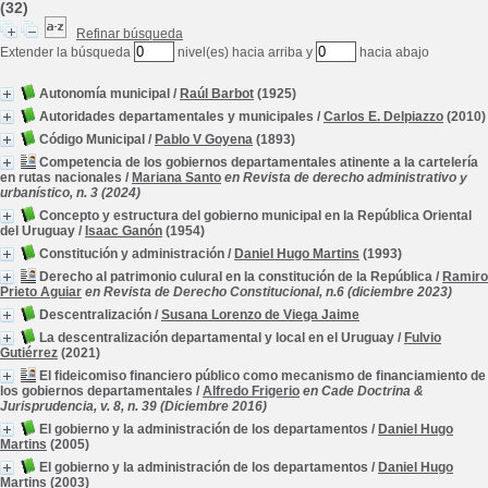
(32)
Refinar búsqueda
Extender la búsqueda
nivel(es) hacia arriba y
hacia abajo
Autonomía municipal
/
Raúl Barbot
(1925)
Autoridades departamentales y municipales
/
Carlos E. Delpiazzo
(2010)
Código Municipal
/
Pablo V Goyena
(1893)
Competencia de los gobiernos departamentales atinente a la cartelería
en rutas nacionales
/
Mariana Santo
en Revista de derecho administrativo y
urbanístico, n. 3 (2024)
Concepto y estructura del gobierno municipal en la República Oriental
del Uruguay
/
Isaac Ganón
(1954)
Constitución y administración
/
Daniel Hugo Martins
(1993)
Derecho al patrimonio culural en la constitución de la República
/
Ramiro
Prieto Aguiar
en Revista de Derecho Constitucional, n.6 (diciembre 2023)
Descentralización
/
Susana Lorenzo de Viega Jaime
La descentralización departamental y local en el Uruguay
/
Fulvio
Gutiérrez
(2021)
El fideicomiso financiero público como mecanismo de financiamiento de
los gobiernos departamentales
/
Alfredo Frigerio
en Cade Doctrina &
Jurisprudencia, v. 8, n. 39 (Diciembre 2016)
El gobierno y la administración de los departamentos
/
Daniel Hugo
Martins
(2005)
El gobierno y la administración de los departamentos
/
Daniel Hugo
Martins
(2003)