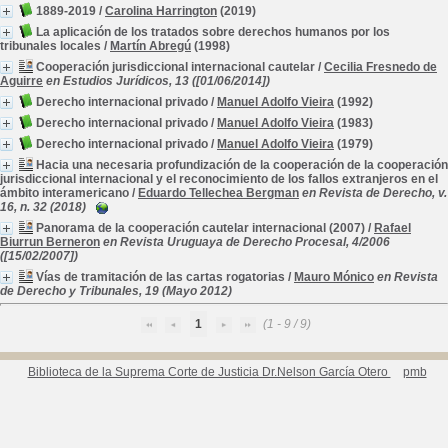
1889-2019
/
Carolina Harrington
(2019)
La aplicación de los tratados sobre derechos humanos por los
tribunales locales
/
Martín Abregú
(1998)
Cooperación jurisdiccional internacional cautelar
/
Cecilia Fresnedo de
Aguirre
en Estudios Jurídicos, 13 ([01/06/2014])
Derecho internacional privado
/
Manuel Adolfo Vieira
(1992)
Derecho internacional privado
/
Manuel Adolfo Vieira
(1983)
Derecho internacional privado
/
Manuel Adolfo Vieira
(1979)
Hacia una necesaria profundización de la cooperación de la cooperación
jurisdiccional internacional y el reconocimiento de los fallos extranjeros en el
ámbito interamericano
/
Eduardo Tellechea Bergman
en Revista de Derecho, v.
16, n. 32 (2018)
Panorama de la cooperación cautelar internacional (2007)
/
Rafael
Biurrun Berneron
en Revista Uruguaya de Derecho Procesal, 4/2006
([15/02/2007])
Vías de tramitación de las cartas rogatorias
/
Mauro Mónico
en Revista
de Derecho y Tribunales, 19 (Mayo 2012)
1
(1 - 9 / 9)
Biblioteca de la Suprema Corte de Justicia Dr.Nelson García Otero
pmb